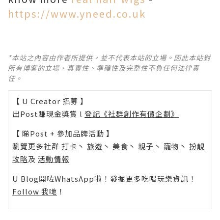
https://www.yneed.co.uk
*本站之內容由作者所提供，並不代表本站的立場。因此本站對
所有博客的立場、真實性、準確性及完整性不負任何法律責
任。
【 U Creator 招募 】
出Post賺現金獎賞 l
登記《社群創作有價企劃》
【 睇Post + 參加品牌活動 】
瀏覽更多社群
打卡
丶
旅遊
丶
美食
丶
親子
丶
寵物
丶
扮靚
攻略
及
活動情報
U Blog開咗WhatsApp啦！發掘更多吃喝玩樂資訊！
Follow 我哋
！