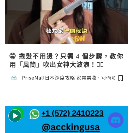
🤫 捲髮不用燙？只需 4 個步驟，教你
用「風筒」吹出女神大波浪！💇‍♀️
PriseMall日本深度攻略 家電美妝
3小時前