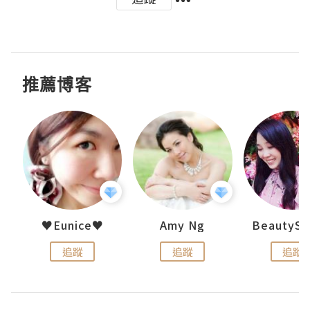
推薦博客
h 夏沫
♥Eunice♥
Amy Ng
追蹤
追蹤
追蹤