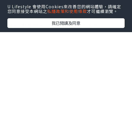
zeigen. Doch all jene Menschen, die
U Lifestyle 會使用Cookies來改善您的網站體驗，請確定
您同意接受本網站之
私隱政策和使用條款
才可繼續瀏覽。
es für ziemlich wichtig halten, mehr
我已閱讀及同意
über Männer und Frauen zu
erfahren, die ihr Leben zuvor geführt
haben, und auch darüber, in
welchen Bereichen all diese
Personen tatsächlich begraben sind.
Viele Friedhöfe und Gräberfelder
können mehr zu dem beitragen, was
Sie jetzt wissen.
Produktionsarchäologie ist
zweifellos wichtig. Tatsächlich
spielten die meisten dieser
Industriegebiete eine große Rolle