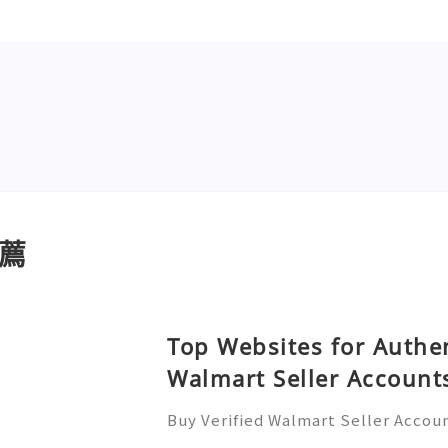
薦
Top Websites for Authen
Walmart Seller Account
Buy Verified Walmart Seller Accoun
d of e-commerce, standing out is m