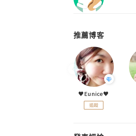
推薦博客
LoveCath 夏沫
♥Eunice♥
追蹤
追蹤