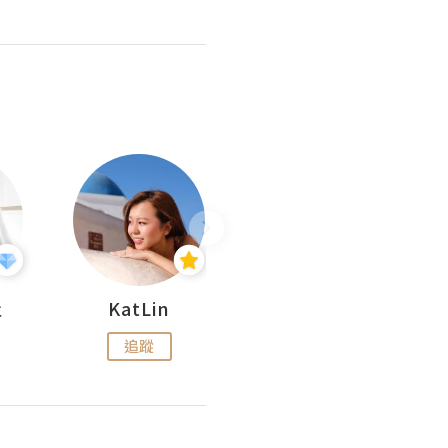
杜
KatLin
Missmiki 米奇小姐
追蹤
追蹤