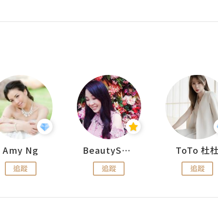
Amy Ng
BeautySearch
ToTo 杜
追蹤
追蹤
追蹤