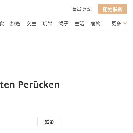
會員登記
開始撰寫
食
旅遊
女生
玩樂
親子
生活
寵物
行山
更多
打卡
aten Perücken
追蹤