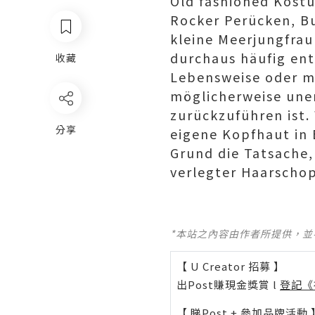
Old fashioned Kostü
Rocker Perücken, B
kleine Meerjungfrau
durchaus häufig ent
收藏
Lebensweise oder m
möglicherweise un
zurückzuführen ist.
分享
eigene Kopfhaut in 
Grund die Tatsache, 
verlegter Haarschop
*本站之內容由作者所提供，
【 U Creator 招募 】
出Post賺現金獎賞 l
登記《
【 睇Post + 參加品牌活動 