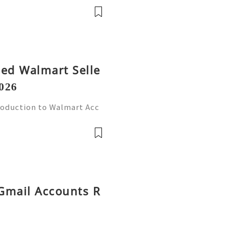
player in this arena, provi
fied Walmart Selle
026
roduction to Walmart Acc
l world, online shopping
Walmart stands out as one
 Gmail Accounts R