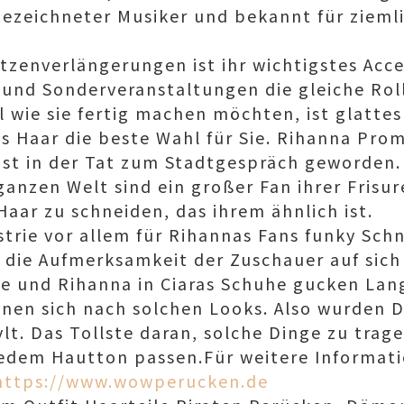
gezeichneter Musiker und bekannt für zieml
itzenverlängerungen ist ihr wichtigstes Acce
 und Sonderveranstaltungen die gleiche Roll
l wie sie fertig machen möchten, ist glatte
s Haar die beste Wahl für Sie. Rihanna Prom
 ist in der Tat zum Stadtgespräch geworden.
ganzen Welt sind ein großer Fan ihrer Frisu
Haar zu schneiden, das ihrem ähnlich ist.
strie vor allem für Rihannas Fans funky Sc
die Aufmerksamkeit der Zuschauer auf sich 
e und Rihanna in Ciaras Schuhe gucken Lang
hnen sich nach solchen Looks. Also wurden
t. Das Tollste daran, solche Dinge zu tragen
jedem Hautton passen.Für weitere Informat
https://www.wowperucken.de