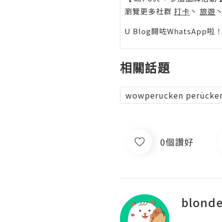
瀏覽更多社群
打卡
丶
旅遊
U Blog開咗WhatsAp
相關話題
wowperucken perücke
0個讚好
blonde