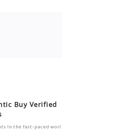
tic Buy Verified
s
ts In the fast-paced worl
ore crucial than ever. Wa