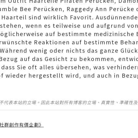
m Outfit Haarteile Piraten Perücken, Dämo
umble Bee Perücken, Raggedy Ann Perücke o
 Haarteil sind wirklich Favorit. Ausdünnend
stehen, wenn es teilweise und aufgrund von
öglicherweise auf bestimmte medizinische
erwünschte Reaktionen auf bestimmte Beh
 Während wenig oder nichts das ganze Glück
Bezug auf das Gesicht zu bekommen, entwic
dass Sie oft alles übersehen, was verhinder
f wieder hergestellt wird, und auch in Bezug
並不代表本站的立場。因此本站對所有博客的立場、真實性、準確性
社群創作有價企劃》
】