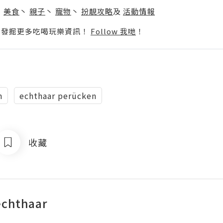
丶
美食
丶
親子
丶
寵物
丶
扮靚攻略
及
活動情報
p啦！發掘更多吃喝玩樂資訊！
Follow 我哋
！
n
echthaar perücken
收藏
chthaar