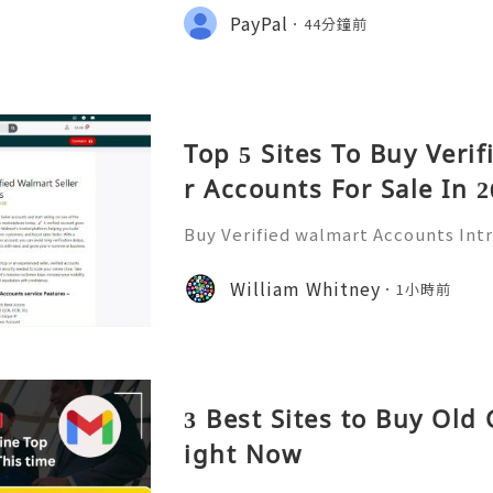
lmart has emerged as a significant 
PayPal
44分鐘前
ding a platform for
Top 5 Sites To Buy Veri
r Accounts For Sale In 2
Buy Verified walmart Accounts Int
ounts In today’s fast-paced digita
has become a staple for millions. 
William Whitney
1小時前
of the largest retailers
3 Best Sites to Buy Old
ight Now