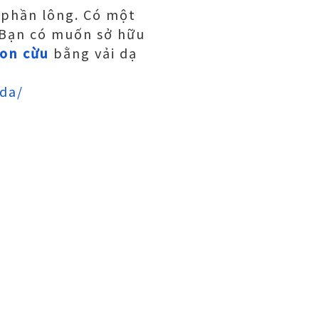
 phần lông. Có một
. Bạn có muốn sở hữu
con cừu
bằng vải dạ
da/