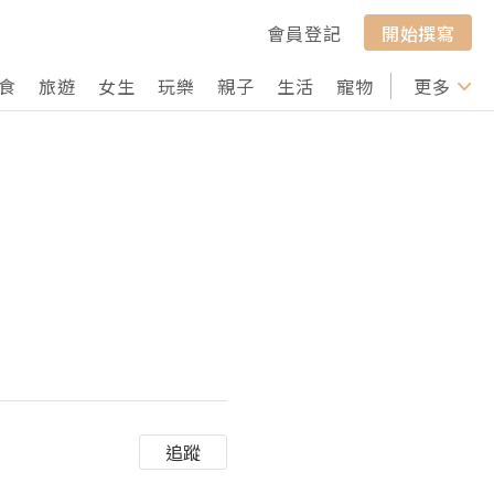
會員登記
開始撰寫
食
旅遊
女生
玩樂
親子
生活
寵物
行山
更多
打卡
追蹤