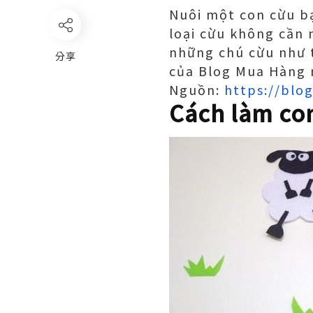
Nuôi một con cừu bạ
loại cừu không cần 
những chú cừu như
分享
của Blog Mua Hàng 
Nguồn:
https://blo
Cách làm con