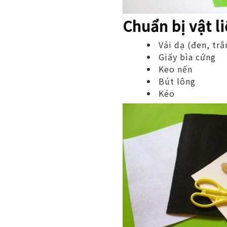
Chuẩn bị vật l
Vải dạ (đen, trắ
Giấy bìa cứng
Keo nến
Bút lông
Kéo