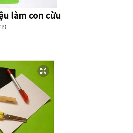
iệu làm con cừu
ng)