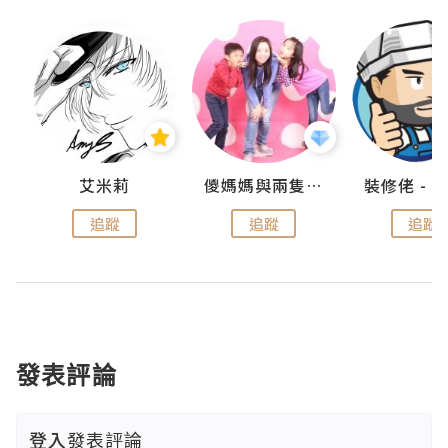
點滴
艾米莉
儍媽媽與兩隻小魔怪之家
追蹤
追蹤
追蹤
發表評論
登入
發表評論