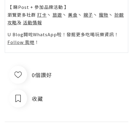
【 睇Post + 參加品牌活動 】
瀏覽更多社群
打卡
丶
旅遊
丶
美食
丶
親子
丶
寵物
丶
扮靚
攻略
及
活動情報
U Blog開咗WhatsApp啦！發掘更多吃喝玩樂資訊！
Follow 我哋
！
0個讚好
收藏