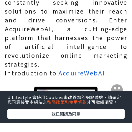
constantly seeking innovative
solutions to maximize their reach
and drive conversions. Enter
AcquireWebAI, a cutting-edge
platform that harnesses the power
of artificial intelligence to
revolutionize online marketing
strategies.
Introduction to
AcquireWebAI
U Lifestyle 會使用Cookies來改善您的網站體驗，請確定
您同意接受本網站之
私隱政策和使用條款
才可繼續瀏覽。
我已閱讀及同意