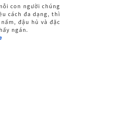
 mỗi con người chúng
ều cách đa dạng, thì
nấm, đậu hủ và đặc
hấy ngán.
n