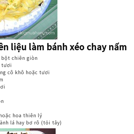
ên liệu làm bánh xéo chay nấm
 bột chiên giòn
 tươi
ng cô khô hoặc tươi
ơm
ơi
òn
hoặc hoa thiên lý
ành lá hay bơ rô (tỏi tây)