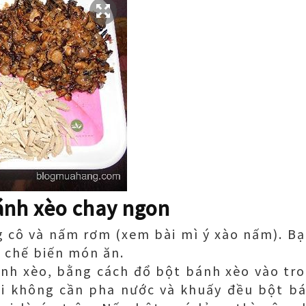
ánh xèo chay ngon
cô và nấm rơm (xem bài mì ý xào nấm). Bạn
 chế biến món ăn.
nh xèo, bằng cách đổ bột bánh xèo vào tr
i không cần pha nước và khuấy đều bột b