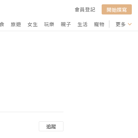
會員登記
開始撰寫
食
旅遊
女生
玩樂
親子
生活
寵物
行山
更多
打卡
追蹤