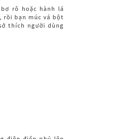
 bơ rô hoặc hành lá
, rồi bạn múc vá bột
sở thích người dùng
g điên điển phủ lên