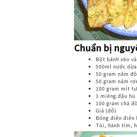
Chuẩn bị nguy
Bột bánh xèo và
500ml nước dừa
50 gram nấm đô
50 gram nấm r
100 gram mít tư
1 miếng đậu hủ
100 gram chả đ
Giá (đỗ)
Bông điên điển 
Tỏi, hành tím, h