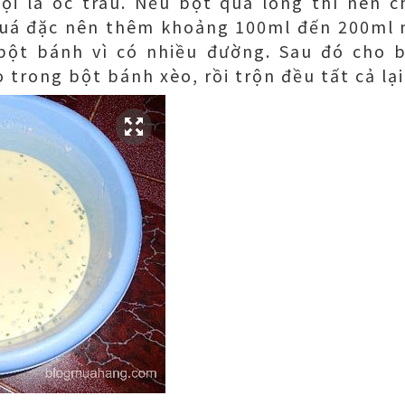
ọi là óc trâu. Nếu bột quá lỏng thì nên c
quá đặc nên thêm khoảng 100ml đến 200ml 
bột bánh vì có nhiều đường. Sau đó cho b
 trong bột bánh xèo, rồi trộn đều tất cả lại