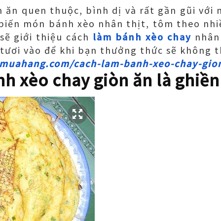
ăn quen thuộc, bình dị và rất gần gũi với
 biến món bánh xèo nhân thịt, tôm theo nhi
sẽ giới thiệu cách
làm bánh xèo chay
nhân 
tươi vào để khi bạn thưởng thức sẽ không t
gmuahang.com/cach-lam-banh-xeo-chay-gio
h xèo chay giòn ăn là ghiền