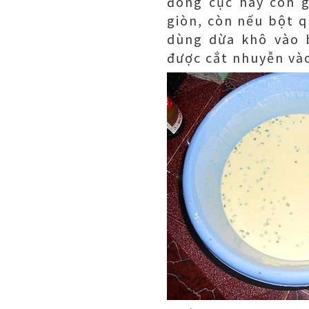
đóng cục hay còn g
giòn, còn nếu bột 
dùng dừa khô vào 
được cắt nhuyễn vào