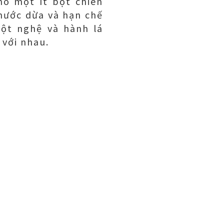
ho một ít bột chiên
nước dừa và hạn chế
ột nghệ và hành lá
 với nhau.