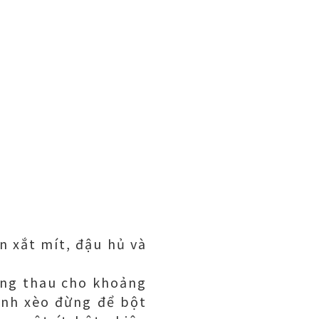
 xắt mít, đậu hủ và
ong thau cho khoảng
ánh xèo đừng để bột