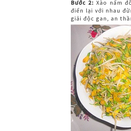
Bước 2:
Xào nấm đô
điển lại với nhau đ
giải độc gan, an thầ