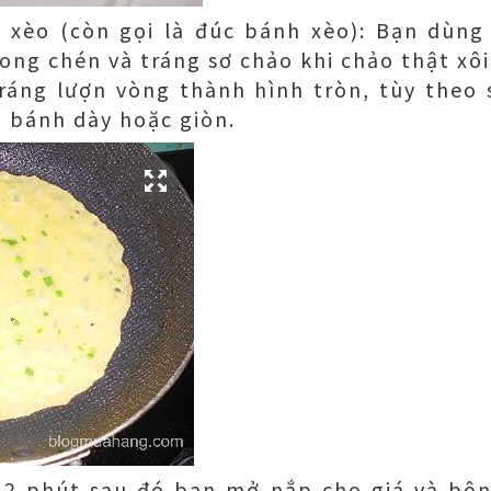
xèo (còn gọi là đúc bánh xèo): Bạn dùng
ong chén và tráng sơ chảo khi chảo thật xôi
ráng lượn vòng thành hình tròn, tùy theo 
 bánh dày hoặc giòn.
 2 phút sau đó bạn mở nắp cho giá và bôn