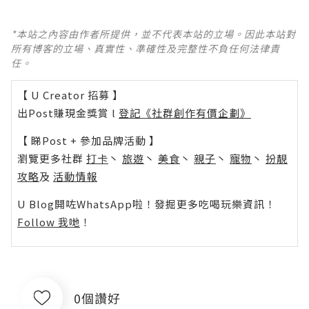
*本站之內容由作者所提供，並不代表本站的立場。因此本站對
所有博客的立場、真實性、準確性及完整性不負任何法律責
任。
【 U Creator 招募 】
出Post賺現金獎賞 l
登記《社群創作有價企劃》
【 睇Post + 參加品牌活動 】
瀏覽更多社群
打卡
丶
旅遊
丶
美食
丶
親子
丶
寵物
丶
扮靚
攻略
及
活動情報
U Blog開咗WhatsApp啦！發掘更多吃喝玩樂資訊！
Follow 我哋
！
0個讚好