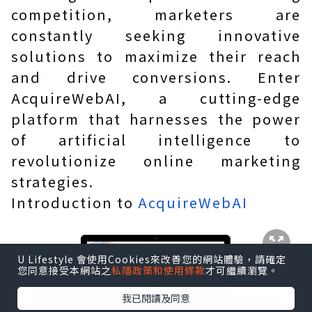
competition, marketers are
constantly seeking innovative
solutions to maximize their reach
and drive conversions. Enter
AcquireWebAI, a cutting-edge
platform that harnesses the power
of artificial intelligence to
revolutionize online marketing
strategies.
Introduction to
AcquireWebAI
U Lifestyle 會使用Cookies來改善您的網站體驗，請確定
您同意接受本網站之
私隱政策和使用條款
才可繼續瀏覽。
我已閱讀及同意