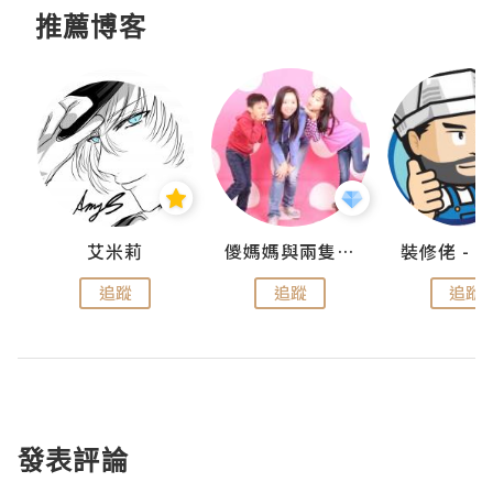
推薦博客
點滴
艾米莉
儍媽媽與兩隻小魔怪之家
追蹤
追蹤
追蹤
發表評論