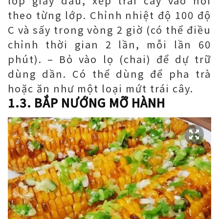
lớp giấy dầu, xếp trái cây vào nồi
theo từng lớp. Chỉnh nhiệt độ 100 độ
C và sấy trong vòng 2 giờ (có thể điều
chỉnh thời gian 2 lần, mỗi lần 60
phút). – Bỏ vào lọ (chai) để dự trữ
dùng dần. Có thể dùng để pha trà
hoặc ăn như một loại mứt trái cây.
1.3. BẮP NƯỚNG MỠ HÀNH