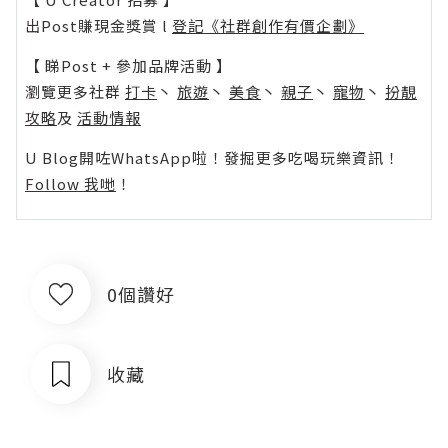
出Post賺現金獎賞 l
登記《社群創作有價企劃》
【 睇Post + 參加品牌活動 】
瀏覽更多社群
打卡
丶
旅遊
丶
美食
丶
親子
丶
寵物
丶
扮靚
攻略
及
活動情報
U Blog開咗WhatsApp啦！發掘更多吃喝玩樂資訊！
Follow 我哋
！
0個讚好
收藏