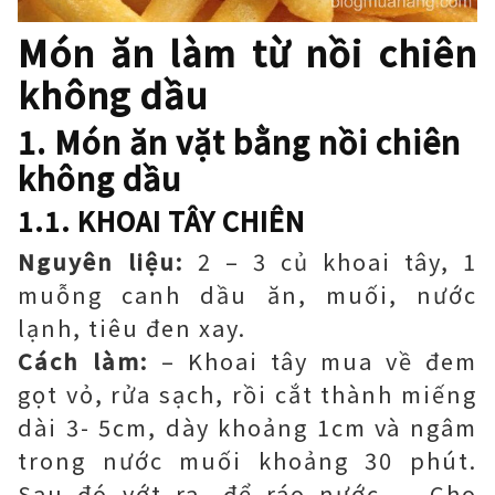
Món ăn làm từ nồi chiên
không dầu
1. Món ăn vặt bằng nồi chiên
không dầu
1.1. KHOAI TÂY CHIÊN
Nguyên liệu:
2 – 3 củ khoai tây, 1
muỗng canh dầu ăn, muối, nước
lạnh, tiêu đen xay.
Cách làm:
– Khoai tây mua về đem
gọt vỏ, rửa sạch, rồi cắt thành miếng
dài 3- 5cm, dày khoảng 1cm và ngâm
trong nước muối khoảng 30 phút.
Sau đó vớt ra, để ráo nước. – Cho