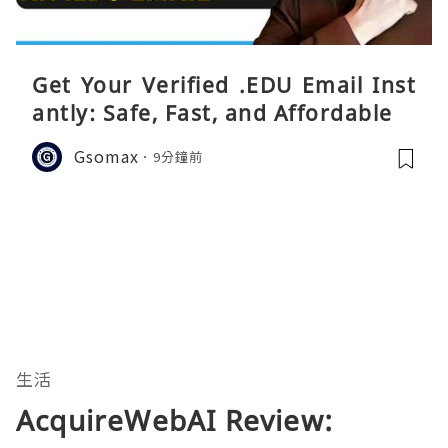
Get Your Verified .EDU Email Inst
antly: Safe, Fast, and Affordable
Gsomax
9分鐘前
生活
AcquireWebAI Review: