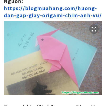
Nguồn:
https://blogmuahang.com/huong-
dan-gap-giay-origami-chim-anh-vu/