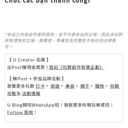
Chúc các bạn thành công!
*本站之內容由作者所提供，並不代表本站的立場。因此本站對
所有博客的立場、真實性、準確性及完整性不負任何法律責
任。
【 U Creator 招募 】
出Post賺現金獎賞 l
登記《社群創作有價企劃》
【 睇Post + 參加品牌活動 】
瀏覽更多社群
打卡
丶
旅遊
丶
美食
丶
親子
丶
寵物
丶
扮靚
攻略
及
活動情報
U Blog開咗WhatsApp啦！發掘更多吃喝玩樂資訊！
Follow 我哋
！