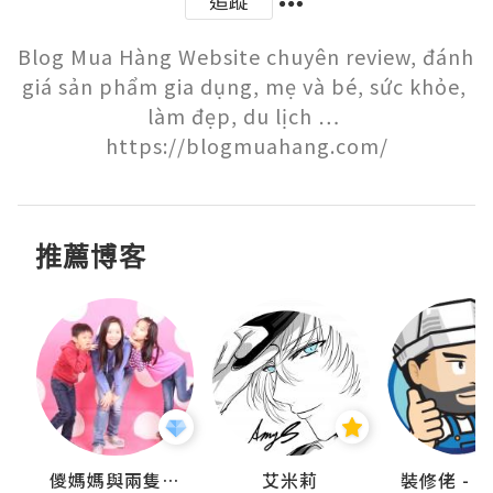
追蹤
Blog Mua Hàng Website chuyên review, đánh 
giá sản phẩm gia dụng, mẹ và bé, sức khỏe, 
làm đẹp, du lịch … 
https://blogmuahang.com/
推薦博客
點滴
儍媽媽與兩隻小魔怪之家
艾米莉