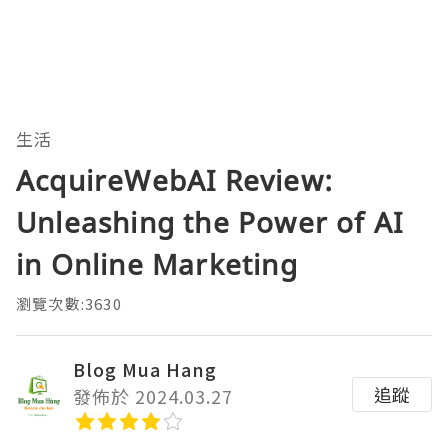
生活
AcquireWebAI Review:
Unleashing the Power of AI
in Online Marketing
瀏覽次數:3630
Blog Mua Hang
追蹤
發佈於 2024.03.27