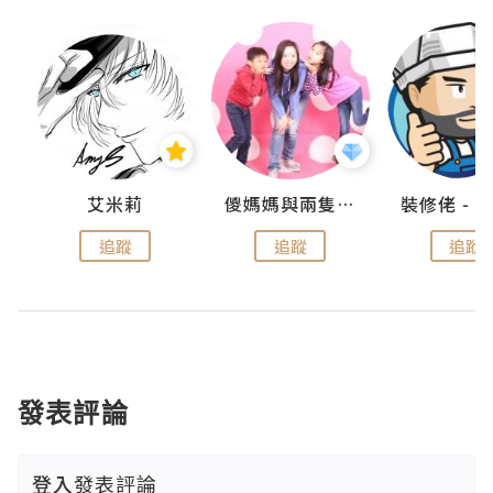
點滴
艾米莉
儍媽媽與兩隻小魔怪之家
追蹤
追蹤
追蹤
發表評論
登入
發表評論