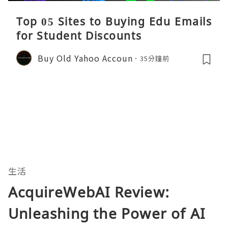
Top 05 Sites to Buying Edu Emails
for Student Discounts
Buy Old Yahoo Accoun
35分鐘前
生活
AcquireWebAI Review:
Unleashing the Power of AI