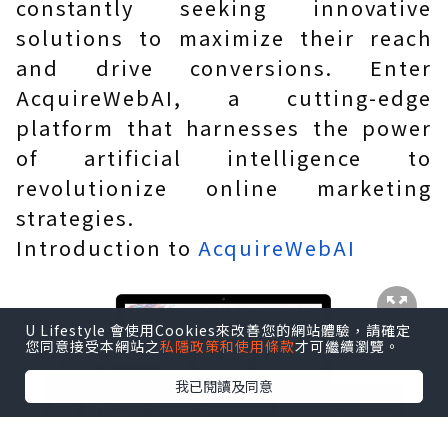
constantly seeking innovative
solutions to maximize their reach
and drive conversions. Enter
AcquireWebAI, a cutting-edge
platform that harnesses the power
of artificial intelligence to
revolutionize online marketing
strategies.
Introduction to
AcquireWebAI
U Lifestyle 會使用Cookies來改善您的網站體驗，請確定
您同意接受本網站之
私隱政策和使用條款
才可繼續瀏覽。
我已閱讀及同意