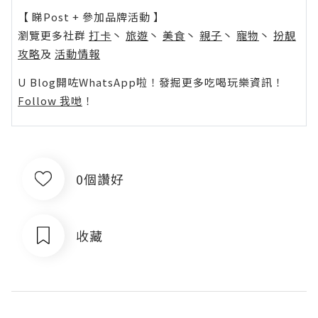
【 睇Post + 參加品牌活動 】
瀏覽更多社群
打卡
丶
旅遊
丶
美食
丶
親子
丶
寵物
丶
扮靚
攻略
及
活動情報
U Blog開咗WhatsApp啦！發掘更多吃喝玩樂資訊！
Follow 我哋
！
0個讚好
收藏