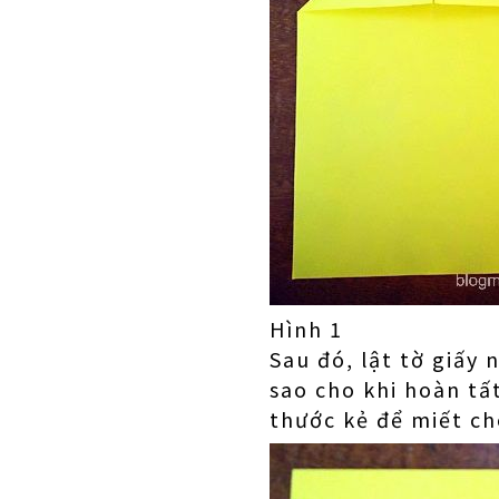
Hình 1
Sau đó, lật tờ giấy 
sao cho khi hoàn tấ
thước kẻ để miết c