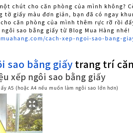
một chút cho căn phòng của mình không? Cò
g tờ giấy màu đơn giản, bạn đã có ngay khu
í cho căn phòng của mình thêm rực rỡ rồi đấ
 ngôi sao bằng giấy từ Blog Mua Hàng nhé!
gmuahang.com/cach-xep-ngoi-sao-bang-giay
i sao bằng giấy
trang trí că
iệu xếp ngôi sao bằng giấy
giấy A5 (hoặc A4 nếu muốn làm ngôi sao lớn hơn)