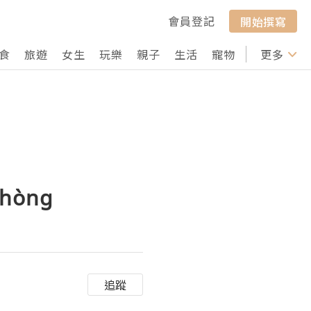
會員登記
開始撰寫
食
旅遊
女生
玩樂
親子
生活
寵物
行山
更多
打卡
phòng
追蹤