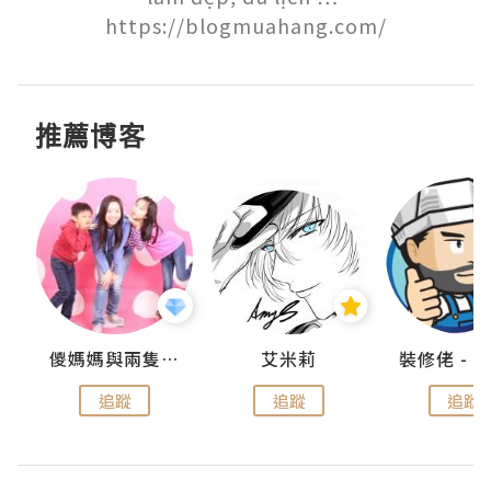
https://blogmuahang.com/
推薦博客
點滴
儍媽媽與兩隻小魔怪之家
艾米莉
追蹤
追蹤
追蹤