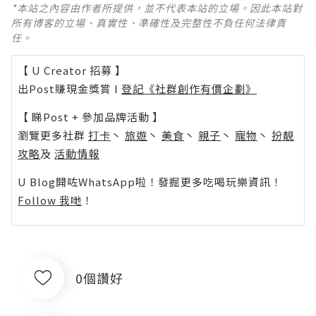
*本站之內容由作者所提供，並不代表本站的立場。因此本站對
所有博客的立場、真實性、準確性及完整性不負任何法律責
任。
【 U Creator 招募 】
出Post賺現金獎賞 l
登記《社群創作有價企劃》
【 睇Post + 參加品牌活動 】
瀏覽更多社群
打卡
丶
旅遊
丶
美食
丶
親子
丶
寵物
丶
扮靚
攻略
及
活動情報
U Blog開咗WhatsApp啦！發掘更多吃喝玩樂資訊！
Follow 我哋
！
0個讚好