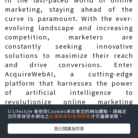
marketing, staying ahead of the
curve is paramount. With the ever-
evolving landscape and increasing
competition, marketers are
constantly seeking innovative
solutions to maximize their reach
and drive conversions. Enter
AcquireWebAI, a cutting-edge
platform that harnesses the power
of artificial intelligence to
revolutionize online marketing
strategies.
U Lifestyle 會使用Cookies來改善您的網站體驗，請確定
您同意接受本網站之
私隱政策和使用條款
才可繼續瀏覽。
Introduction to
AcquireWebAI
我已閱讀及同意