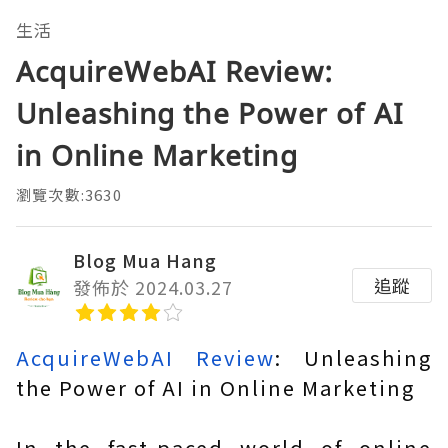
生活
AcquireWebAI Review:
Unleashing the Power of AI
in Online Marketing
瀏覽次數:3630
Blog Mua Hang
追蹤
發佈於 2024.03.27
AcquireWebAI Review
: Unleashing
the Power of AI in Online Marketing
In the fast-paced world of online