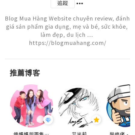
追蹤
Blog Mua Hàng Website chuyên review, đánh 
giá sản phẩm gia dụng, mẹ và bé, sức khỏe, 
làm đẹp, du lịch … 
https://blogmuahang.com/
推薦博客
點滴
儍媽媽與兩隻小魔怪之家
艾米莉