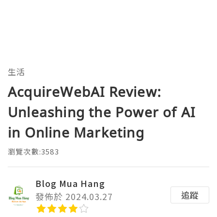
生活
AcquireWebAI Review:
Unleashing the Power of AI
in Online Marketing
瀏覽次數:3583
Blog Mua Hang
追蹤
發佈於 2024.03.27