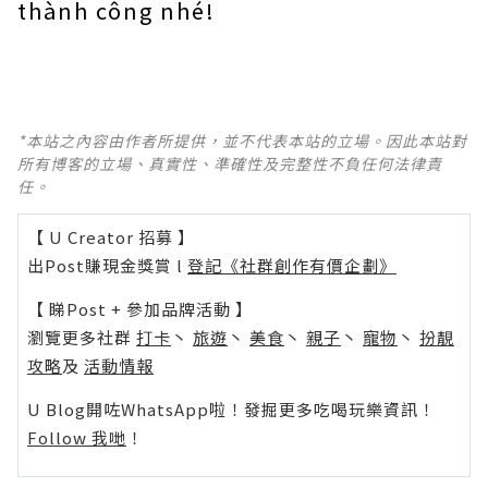
thành công nhé!
*本站之內容由作者所提供，並不代表本站的立場。因此本站對
所有博客的立場、真實性、準確性及完整性不負任何法律責
任。
【 U Creator 招募 】
出Post賺現金獎賞 l
登記《社群創作有價企劃》
【 睇Post + 參加品牌活動 】
瀏覽更多社群
打卡
丶
旅遊
丶
美食
丶
親子
丶
寵物
丶
扮靚
攻略
及
活動情報
U Blog開咗WhatsApp啦！發掘更多吃喝玩樂資訊！
Follow 我哋
！