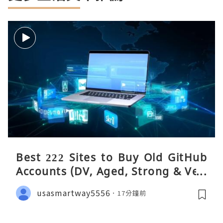
Best 222 Sites to Buy Old GitHub
Accounts (DV, Aged, Strong & Veri
fied)
usasmartway5556
17分鐘前