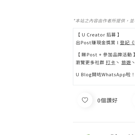
*本站之內容由作者所提供，
【 U Creator 招募 】
出Post賺現金獎賞 l
登記《
【 睇Post + 參加品牌活動 
瀏覽更多社群
打卡
丶
旅遊
U Blog開咗WhatsAp
0個讚好