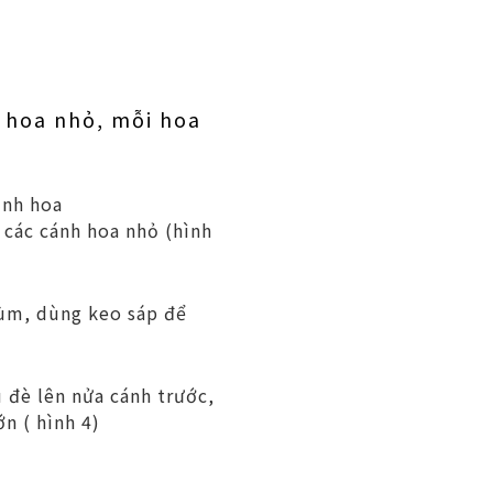
3 hoa nhỏ, mỗi hoa
ình hoa
 các cánh hoa nhỏ (hình
hùm, dùng keo sáp để
u đè lên nửa cánh trước,
n ( hình 4)