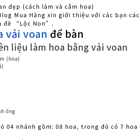
an đẹp (cách làm và cắm hoa)
Blog Mua Hàng xin giới thiệu với các bạn cá
hủ đề “Lộc Non”.
 vải voan
để bàn
n liệu làm hoa bằng vải voan
am (hoa)
á)
nh ống
ó 04 nhánh gồm: 08 hoa, trong đó có 7 hoa 