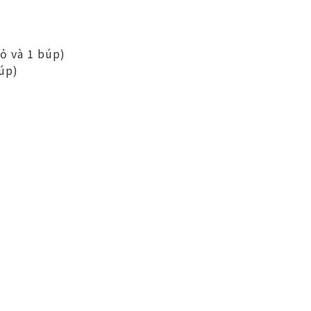
hỏ và 1 búp)
búp)