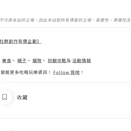
並不代表本站的立場。因此本站對所有博客的立場、真實性、準確性
社群創作有價企劃》
】
丶
美食
丶
親子
丶
寵物
丶
扮靚攻略
及
活動情報
p啦！發掘更多吃喝玩樂資訊！
Follow 我哋
！
收藏