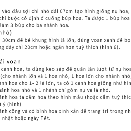
vào đầu sợi chì nhỏ dài 07cm tạo hình giống nụ hoa
chỉ buộc cố định ở cuống búp hoa. Ta được 1 búp hoa
 làm 3 búp cho ba nhánh hoa.
 nhỏ)
i 30cm để bẻ khung hình lá lớn, dùng voan xanh để bọ
ùng dây chì 20cm hoặc ngắn hơn tuỳ thích (hình 6).
ải voan
 cành hoa, ta dùng keo sáp để quấn lần lượt từ nụ hoa
 (cho nhánh lớn và 1 hoa nhỏ, 1 hoa lớn cho nhánh nh
ành hoa cho 1- 2 lá lớn, ta có 1 cành hoa giống như hì
hánh hoa nhỏ và 1 nhánh chỉ gồm nụ và lá nhỏ.
ành hoa ta cắm hoa theo hình mẫu (hoặc cắm tuỳ thích
 ý (hình)
ành công và có bình hoa xinh xắn để trang trí trong n
h nhật hoặc ngày Tết.