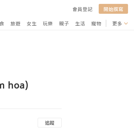
會員登記
開始撰寫
食
旅遊
女生
玩樂
親子
生活
寵物
行山
更多
打卡
m hoa)
追蹤