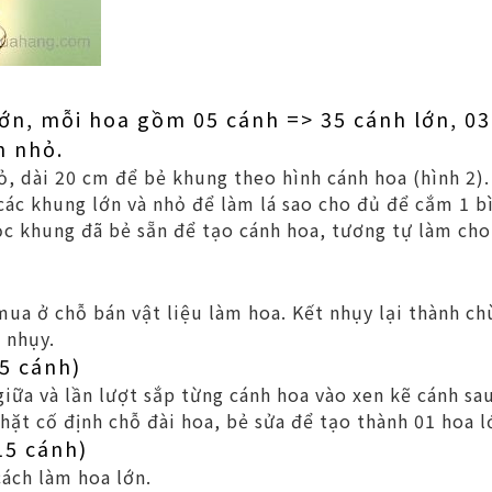
lớn, mỗi hoa gồm 05 cánh => 35 cánh lớn, 0
h nhỏ.
ỏ, dài 20 cm để bẻ khung theo hình cánh hoa (hình 2).
các khung lớn và nhỏ để làm lá sao cho đủ để cắm 1 b
c khung đã bẻ sẵn để tạo cánh hoa, tương tự làm cho
ua ở chỗ bán vật liệu làm hoa. Kết nhụy lại thành c
 nhụy.
35 cánh)
giữa và lần lượt sắp từng cánh hoa vào xen kẽ cánh sa
hặt cố định chỗ đài hoa, bẻ sửa để tạo thành 01 hoa lớ
15 cánh)
ách làm hoa lớn.