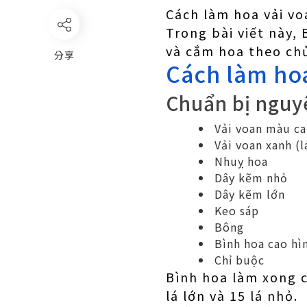
Cách làm hoa vải vo
Trong bài viết này, 
và cắm hoa theo c
分享
Cách làm hoa
Chuẩn bị nguyê
Vải voan màu c
Vải voan xanh (l
Nhuỵ hoa
Dây kẽm nhỏ
Dây kẽm lớn
Keo sáp
Bông
Bình hoa cao hì
Chỉ buộc
Bình hoa làm xong c
lá lớn và 15 lá nhỏ.