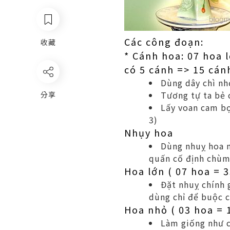
Các công đoạn:
收藏
* Cánh hoa: 07 hoa 
có 5 cánh => 15 cán
Dùng dây chì nh
Tương tự ta bẻ 
分享
Lấy voan cam bọ
3)
Nhụy hoa
Dùng nhuỵ hoa m
quấn cố định chùm
Hoa lớn ( 07 hoa = 
Đặt nhuỵ chính 
dùng chỉ để buộc c
Hoa nhỏ ( 03 hoa = 
Làm giống như c