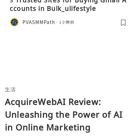
5 Trusted Sites for Buying Gmail A
ccounts in Bulk_ulifestyle
PVASMMPath
1小時前
生活
AcquireWebAI Review:
Unleashing the Power of AI
in Online Marketing