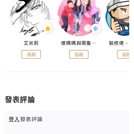
點滴
艾米莉
儍媽媽與兩隻小魔怪之家
追蹤
追蹤
追蹤
發表評論
登入
發表評論