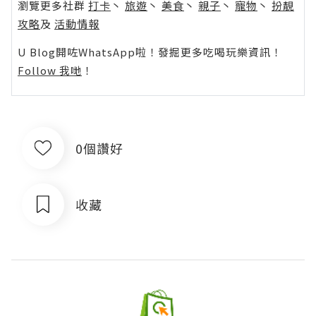
瀏覽更多社群
打卡
丶
旅遊
丶
美食
丶
親子
丶
寵物
丶
扮靚
攻略
及
活動情報
U Blog開咗WhatsApp啦！發掘更多吃喝玩樂資訊！
Follow 我哋
！
0個讚好
收藏