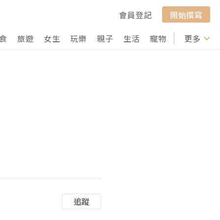
會員登記
開始撰寫
食
旅遊
女生
玩樂
親子
生活
寵物
行山
更多
打卡
追蹤