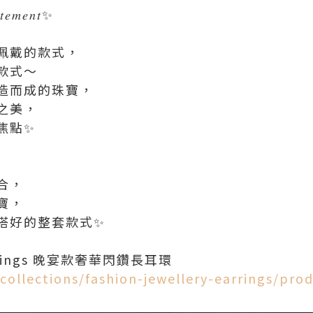
𝑎𝑡𝑒𝑚𝑒𝑛𝑡✨
佩戴的款式，
款式～
造而成的珠寶，
之美，
焦點✨
合，
寶，
搭好的整套款式✨
 Earrings 晚宴款奢華閃鑽長耳環
collections/fashion-jewellery-earrings/prod