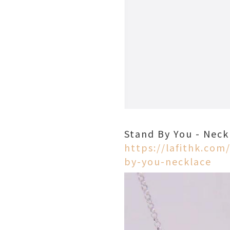
Stand By You - 
https://lafithk.com
by-you-necklace