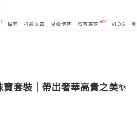
探索
推薦文章
星級博客
博客專享
VLOG
美
珠寶套裝｜帶岀奢華高貴之美✨