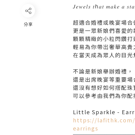
𝐽𝑒𝑤𝑒𝑙𝑠 𝑡ℎ𝑎𝑡 𝑚𝑎𝑘𝑒 𝑎 𝑠𝑡
超適合婚禮或晚宴場合
分享
更是一眾新娘們喜愛的
顆顆精緻的小粒閃鑽打
輕易為你帶岀奢華高貴
在當天成為眾人的目光
不論是新娘舉辦婚禮，
還是出席晚宴等重要場
還沒有想好如何撘配珠
可以參考由我們為你配
Little Sparkle -
https://lafithk.com/
earrings