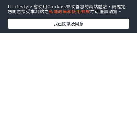
U Lifestyle 會使用Cookies來改善您的網站體驗，請確定
您同意接受本網站之
私隱政策和使用條款
才可繼續瀏覽。
https://lafithk.com/products/lafit夢
我已閱讀及同意
幻島公主莊園擺設-neverland-princess-
classic-red?
_pos=1&_sid=3b24c1f1e&_ss=r
以玫瑰作進入這個魔法般夢幻莊園的指南
🦋
引領我們尋找夢幻島國度。
花藝融入了優雅的蝴蝶元素，
仿佛在花海中飛舞，
展現出莊園的浪漫與華麗，
同時亦為整個藝術品增添了一份生動。