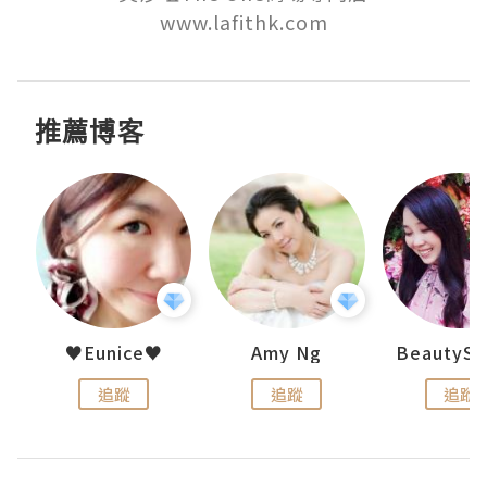
www.lafithk.com
推薦博客
h 夏沫
♥Eunice♥
Amy Ng
追蹤
追蹤
追蹤