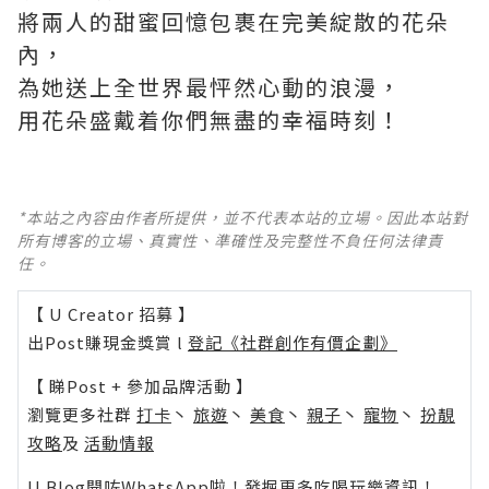
將兩人的甜蜜回憶包裹在完美綻散的花朵
內，
為她送上全世界最怦然心動的浪漫，
用花朵盛戴着你們無盡的幸福時刻！
*本站之內容由作者所提供，並不代表本站的立場。因此本站對
所有博客的立場、真實性、準確性及完整性不負任何法律責
任。
【 U Creator 招募 】
出Post賺現金獎賞 l
登記《社群創作有價企劃》
【 睇Post + 參加品牌活動 】
瀏覽更多社群
打卡
丶
旅遊
丶
美食
丶
親子
丶
寵物
丶
扮靚
攻略
及
活動情報
U Blog開咗WhatsApp啦！發掘更多吃喝玩樂資訊！