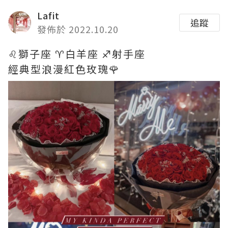
Lafit
追蹤
發佈於 2022.10.20
♌️獅子座 ♈️白羊座 ♐️射手座
經典型浪漫紅色玫瑰🌹