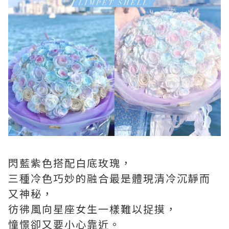
閃藍紫色搭配白底玫瑰，
三種冷色巧妙的融合最是體現清冷沉靜而
又神秘，
彷彿風向星座女生一樣難以捉摸，
憧憬卻又要小心靠近。