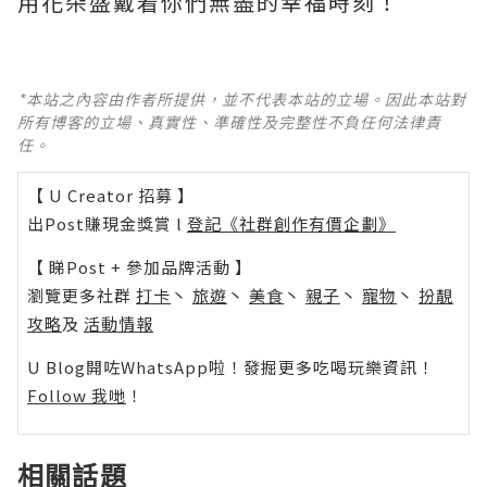
用花朵盛戴着你們無盡的幸福時刻！
*本站之內容由作者所提供，並不代表本站的立場。因此本站對
所有博客的立場、真實性、準確性及完整性不負任何法律責
任。
【 U Creator 招募 】
出Post賺現金獎賞 l
登記《社群創作有價企劃》
【 睇Post + 參加品牌活動 】
瀏覽更多社群
打卡
丶
旅遊
丶
美食
丶
親子
丶
寵物
丶
扮靚
攻略
及
活動情報
U Blog開咗WhatsApp啦！發掘更多吃喝玩樂資訊！
Follow 我哋
！
相關話題