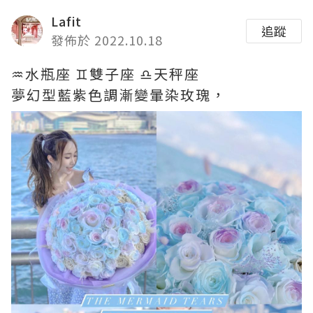
Lafit
追蹤
發佈於 2022.10.18
♒️水瓶座 ♊️雙子座 ♎️天秤座
夢幻型藍紫色調漸變暈染玫瑰，