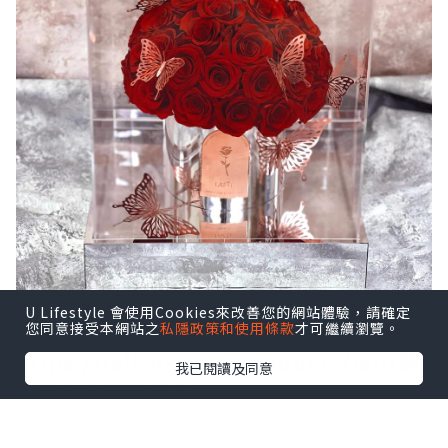
U Lifestyle 會使用Cookies來改善您的網站體驗，請確定
您同意接受本網站之
私隱政策和使用條款
才可繼續瀏覽。
https://lafithk.com/products/lafit夢
我已閱讀及同意
幻島公主莊園擺設-neverland-princess-
classic-red?