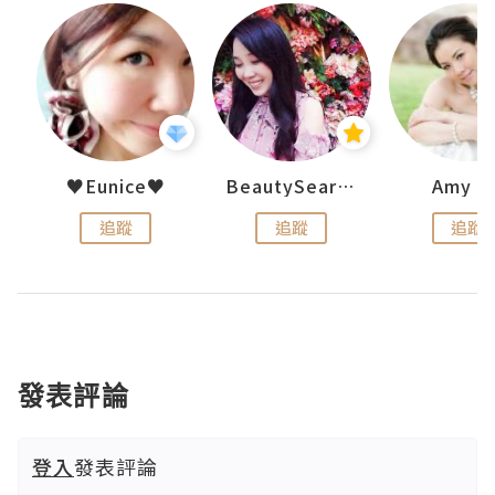
h 夏沫
♥Eunice♥
BeautySearch
Amy N
追蹤
追蹤
追蹤
發表評論
登入
發表評論