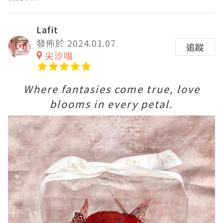
Lafit
發佈於 2024.01.07
追蹤
尖沙咀
Where fantasies come true, love
blooms in every petal.