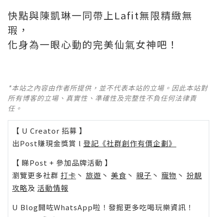
快點與陳凱琳一同帶上Lafit無限精緻無
瑕，
化身為一眼心動的完美仙氣女神吧！
*本站之內容由作者所提供，並不代表本站的立場。因此本站對
所有博客的立場、真實性、準確性及完整性不負任何法律責
任。
【 U Creator 招募 】
出Post賺現金獎賞 l
登記《社群創作有價企劃》
【 睇Post + 參加品牌活動 】
瀏覽更多社群
打卡
丶
旅遊
丶
美食
丶
親子
丶
寵物
丶
扮靚
攻略
及
活動情報
U Blog開咗WhatsApp啦！發掘更多吃喝玩樂資訊！