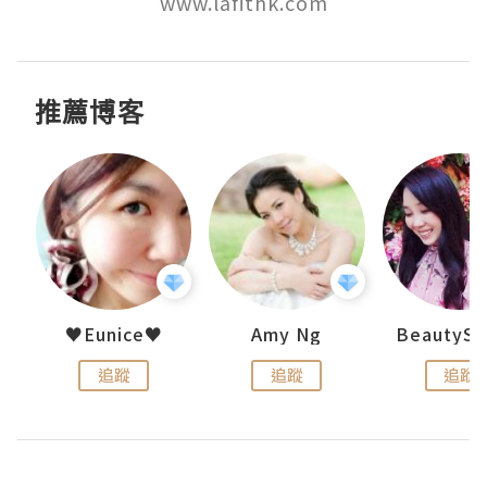
www.lafithk.com
推薦博客
h 夏沫
♥Eunice♥
Amy Ng
追蹤
追蹤
追蹤