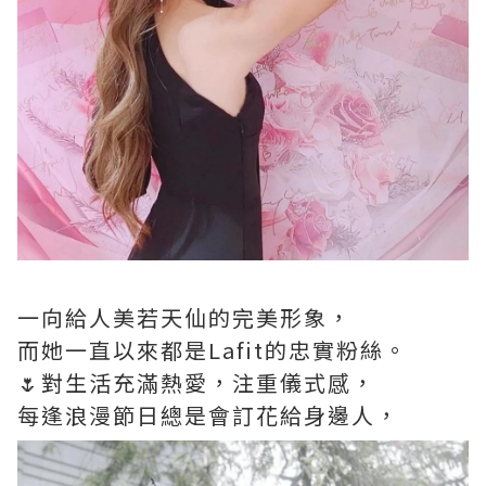
一向給人美若天仙的完美形象，
而她一直以來都是Lafit的忠實粉絲。
🌷對生活充滿熱愛，注重儀式感，
每逢浪漫節日總是會訂花給身邊人，