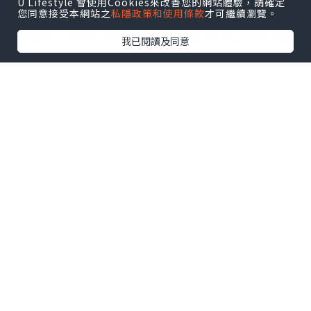
U Lifestyle 會使用Cookies來改善您的網站體驗，請確定
您同意接受本網站之
私隱政策和使用條款
才可繼續瀏覽。
https://lafithk.com/products/lafit夢
我已閱讀及同意
幻島公主莊園擺設-neverland-princess-
classic-red?
_pos=1&_sid=3b24c1f1e&_ss=r
以玫瑰作進入這個魔法般夢幻莊園的指南
🦋
引領我們尋找夢幻島國度。
花藝融入了優雅的蝴蝶元素，
仿佛在花海中飛舞，
展現出莊園的浪漫與華麗，
同時亦為整個藝術品增添了一份生動。
彷彿置身於童話世界中。