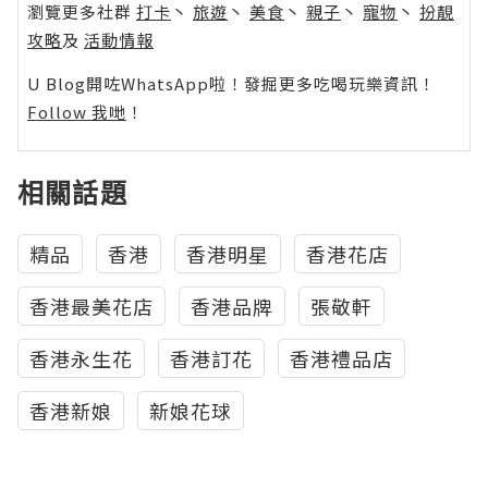
瀏覽更多社群
打卡
丶
旅遊
丶
美食
丶
親子
丶
寵物
丶
扮靚
攻略
及
活動情報
U Blog開咗WhatsApp啦！發掘更多吃喝玩樂資訊！
Follow 我哋
！
相關話題
精品
香港
香港明星
香港花店
香港最美花店
香港品牌
張敬軒
香港永生花
香港訂花
香港禮品店
香港新娘
新娘花球