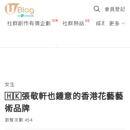
會員登記
社群創作有價企劃
社群熱話
成為U Creato
更多
女生
🇭🇰張敬軒也鍾意的香港花藝藝
術品牌
瀏覽次數:454