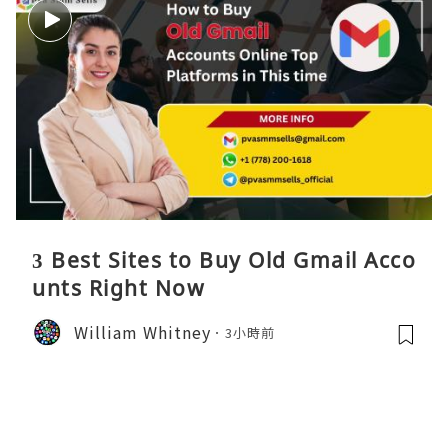
3 Best Sites to Buy Old Gmail Acco
unts Right Now
William Whitney
3小時前