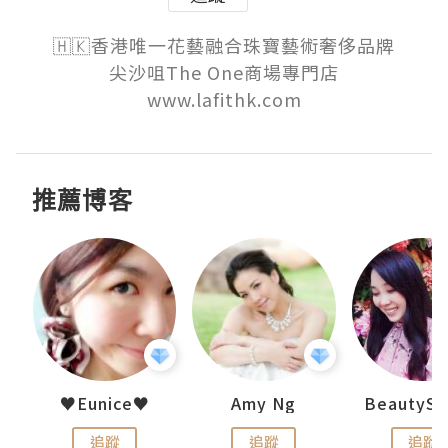
🇭🇰香港唯一花藝融合珠寶藝術奢侈品牌

尖沙咀The One商場專門店

www.lafithk.com
推薦博客
h 夏沫
♥Eunice♥
Amy Ng
追蹤
追蹤
追蹤