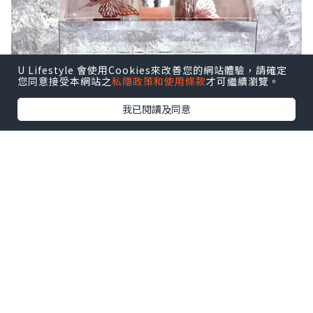
U Lifestyle 會使用Cookies來改善您的網站體驗，請確定
您同意接受本網站之
私隱政策和使用條款
才可繼續瀏覽。
https://lafithk.com/products/lafit夢
我已閱讀及同意
幻島公主莊園擺設-neverland-princess-
classic-red?
_pos=1&_sid=3b24c1f1e&_ss=r
以玫瑰作進入這個魔法般夢幻莊園的指南
🦋
引領我們尋找夢幻島國度。
花藝融入了優雅的蝴蝶元素，