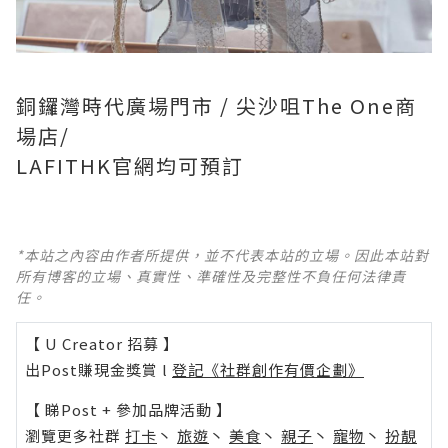
銅鑼灣時代廣場門市 / 尖沙咀The One商
場店/
LAFITHK官網均可預訂
*本站之內容由作者所提供，並不代表本站的立場。因此本站對
所有博客的立場、真實性、準確性及完整性不負任何法律責
任。
【 U Creator 招募 】
出Post賺現金獎賞 l
登記《社群創作有價企劃》
【 睇Post + 參加品牌活動 】
瀏覽更多社群
打卡
丶
旅遊
丶
美食
丶
親子
丶
寵物
丶
扮靚