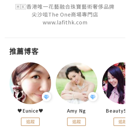
🇭🇰香港唯一花藝融合珠寶藝術奢侈品牌

尖沙咀The One商場專門店

www.lafithk.com
推薦博客
h 夏沫
♥Eunice♥
Amy Ng
追蹤
追蹤
追蹤