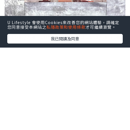
U Lifestyle 會使用Cookies來改善您的網站體驗，請確定
您同意接受本網站之
私隱政策和使用條款
才可繼續瀏覽。
https://lafithk.com/products/lafit夢
我已閱讀及同意
幻島公主莊園擺設-neverland-princess-
classic-red?
_pos=1&_sid=3b24c1f1e&_ss=r
以玫瑰作進入這個魔法般夢幻莊園的指南
🦋
引領我們尋找夢幻島國度。
花藝融入了優雅的蝴蝶元素，
仿佛在花海中飛舞，