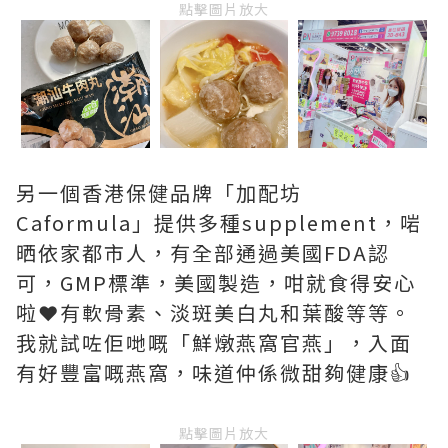
點擊圖片放大
另一個香港保健品牌「加配坊
Caformula」提供多種supplement，啱
晒依家都市人，有全部通過美國FDA認
可，GMP標準，美國製造，咁就食得安心
啦❤有軟骨素、淡斑美白丸和葉酸等等。
我就試咗佢哋嘅「鮮燉燕窩官燕」，入面
有好豐富嘅燕窩，味道仲係微甜夠健康👍
點擊圖片放大