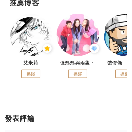
推薦博客
點滴
艾米莉
儍媽媽與兩隻小魔怪之家
追蹤
追蹤
追蹤
發表評論