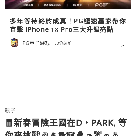
多年等待終於成真！PG極速贏家帶你
直擊 iPhone 18 Pro三大升級亮點
PG电子游戏
23分鐘前
親子
🧧新春冒險王國在D‧PARK, 等
你來挑戰🎉🐐🐕🐼🦍🚙🚕🚗🚓