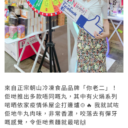
來自正宗朝山冷凍食品品牌「你老二」！
佢哋推出多款唔同嘅丸，其中有火煱系列
啱晒依家疫情係屋企打邊爐🍲🔥 我就試咗
佢地牛丸肉味，非常香濃，咬落去有彈牙
嘅感覺，令佢哋煮麵就最啱🙌