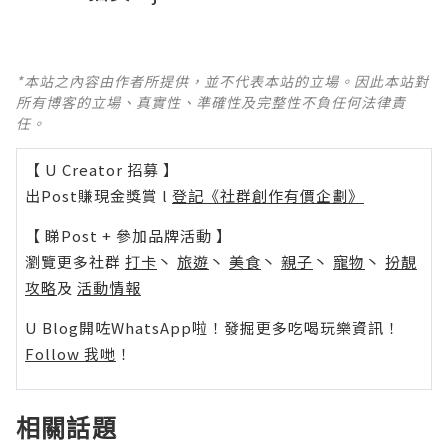
*本站之內容由作者所提供，並不代表本站的立場。因此本站對
所有博客的立場、真實性、準確性及完整性不負任何法律責
任。
【 U Creator 招募 】
出Post賺現金獎賞 l
登記《社群創作有價企劃》
【 睇Post + 參加品牌活動 】
瀏覽更多社群
打卡
丶
旅遊
丶
美食
丶
親子
丶
寵物
丶
扮靚
攻略
及
活動情報
U Blog開咗WhatsApp啦！發掘更多吃喝玩樂資訊！
Follow 我哋
！
相關話題