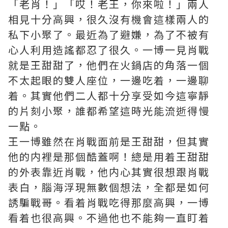
「老肖！」「哎！老王，你來啦！」兩人
相見十分高興，很久沒有機會這樣兩人的
私下小聚了。最近為了避嫌，為了不被有
心人利用造謠都忍了很久。一博一見肖戰
就是王甜甜了，他們在火鍋店的角落一個
不太起眼的雙人座位，一邊吃着，一邊聊
着。其實他們二人都十分享受如今這寧靜
的片刻小聚，誰都希望這時光能流逝得慢
一點。
王一博雖然在肖戰面前是王甜甜，但其實
他的内裡是那個酷蓋啊！總是用着王甜甜
的外表靠近肖戰，他内心其實很想跟肖戰
表白，腦海浮現無數個想法，全都是如何
誘騙戰哥。看着肖戰吃得那麼高興，一博
看着也很高興。不過他也不能夠一直盯着