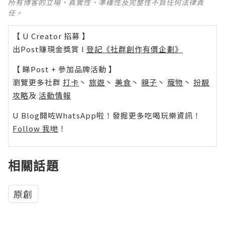
所有博客的立場、真實性、準確性及完整性不負任何法律責
任。
【 U Creator 招募 】
出Post賺現金獎賞 l
登記《社群創作有價企劃》
【 睇Post + 參加品牌活動 】
瀏覽更多社群
打卡
丶
旅遊
丶
美食
丶
親子
丶
寵物
丶
扮靚
攻略
及
活動情報
U Blog開咗WhatsApp啦！發掘更多吃喝玩樂資訊！
Follow 我哋
！
相關話題
原創