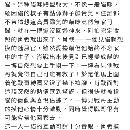
貓。這種貓咪體型較大，不像一般貓咪，
緬因貓的樣子有點像獅子般貴氣。任誰都
不曾猜想這高貴霸氣的貓咪竟然無家可
歸。就在一博還沒回過神來，剛拍完定妝
照的肖戰就出來了。肖戰——一個見貓就想
摸的鏟屎官，雖然愛擼貓但他始終不忘家
中的主子。肖戰出來後見到已經變成貓的
一博自然想要上手摸一下，一博看見他戰
哥就覺得自己可能有救了！於是他馬上圍
着他戰哥轉圈又蹭了幾下褲腳，肖戰面對
這貓突然的熱情感到驚訝，但很快就被擼
貓的衝動與喜悅佔據了。一博見戰哥主動
的摸他心情十分激動，同時覺得戰哥很有
可能會帶他回家去。
這一人一貓的互動可謂十分養眼，肖戰摸