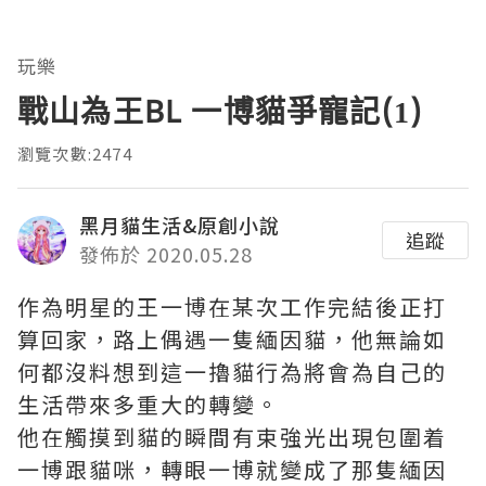
玩樂
戰山為王BL 一博貓爭寵記(1)
瀏覽次數:2474
黑月貓生活&原創小說
追蹤
發佈於 2020.05.28
作為明星的王一博在某次工作完結後正打
算回家，路上偶遇一隻緬因貓，他無論如
何都沒料想到這一擼貓行為將會為自己的
生活帶來多重大的轉變。
他在觸摸到貓的瞬間有束強光出現包圍着
一博跟貓咪，轉眼一博就變成了那隻緬因