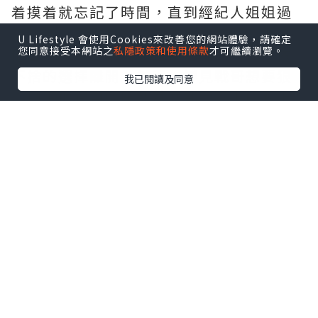
着摸着就忘記了時間，直到經紀人姐姐過
來找他。雖然肖戰很想帶走這貓咪，但怕
U Lifestyle 會使用Cookies來改善您的網站體驗，請確定
您同意接受本網站之
私隱政策和使用條款
才可繼續瀏覽。
他已有主人更怕自家堅果吃醋，所以依依
不捨的選擇離開。然而一博見戰哥想要狠
我已閱讀及同意
心拋下他獨自離開就甚麼都管不上的跟上
肖戰的步伐。肖戰上車他也跟着跳了上
去，還未等眾人反應過來有隻體型龐大的
貓咪走到車上，就已經開了車。當然，緬
因貓這種體型的貓咪根本藏不住，果然很
快就被肖戰發現了。肖戰見到貓咪時很驚
訝說：「欸！你這小貓怎麼跟上來了？你
是想要跟我回家嗎？」一博深怕他戰哥不
要自己，馬上用撒嬌專用的小眼神看着肖
戰並十分乖巧的點點頭喵了一聲。作為貓
奴的肖戰見狀就心軟了，但他還是記得他