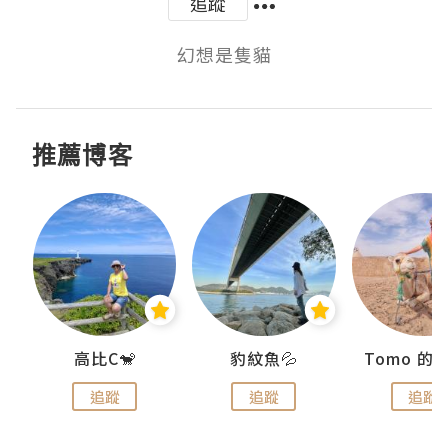
追蹤
幻想是隻貓
推薦博客
)
高比C🐒
豹紋魚💦
追蹤
追蹤
追蹤