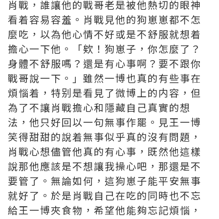
肖戰，誰讓他的戰哥老是被他熱切的眼神
看着容易容羞。肖戰見他的狗崽崽都不怎
麼吃，以為他心情不好或是不舒服就想着
擔心一下他。「欸！狗崽子，你怎麼了？
身體不舒服嗎？還是有心事啊？要不跟你
戰哥說一下。」雖然一博也真的有些事在
煩惱着，特别是看見了微博上的内容，但
為了不讓肖戰擔心和隱藏自己真實的想
法，他只好回以一句無事作罷。見王一博
笑得甜甜的說着無事似乎真的沒有問題，
肖戰心想儘管他真的有心事，既然他這樣
說那他應該是不想讓我操心吧，那還是不
要管了。無論如何，這狗崽子能平安無事
就好了。於是肖戰自己在吃的同時也不忘
給王一博夾食物，希望他能夠忘記煩惱，