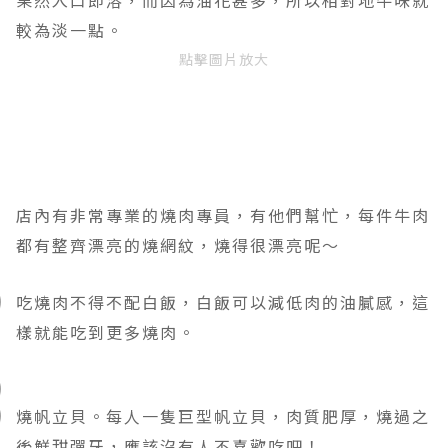
果然
入口即溶，而因為油花甚多
，所以
相對地牛味就
較為淡一點。
點擊圖片放大
店內有非常專業的燒肉專員，有他們幫忙，每件牛肉
都
有整齊漂亮的燒網紋，
燒得很漂亮呢～
吃燒肉不得不配白飯，白飯可以減低肉的油膩感，這
樣就能吃到更多燒肉。
燒帆立貝。每人一隻巨型帆立貝，肉質肥厚，燒過之
後鮮甜彈牙，應該沒有人不喜歡吃吧！