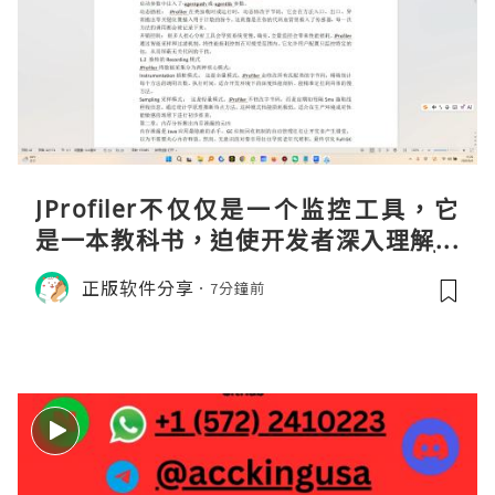
JProfiler不仅仅是一个监控工具，它
是一本教科书，迫使开发者深入理解JV
M的内存模型、垃圾回收机制和并发原
正版软件分享
7分鐘前
理。通过直观的可视化数据，它将抽象
的性能问题具象化为代码行号。对于一
名追求卓越的Java