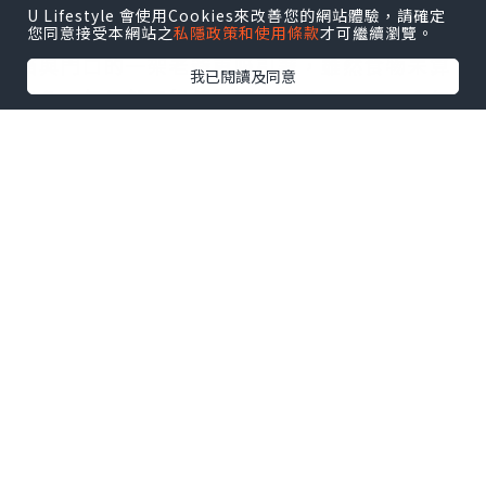
U Lifestyle 會使用Cookies來改善您的網站體驗，請確定
去年在太平山街上遇到這家Oldish，被室內裝
您同意接受本網站之
私隱政策和使用條款
才可繼續瀏覽。
潢與門口的一架老爺車吸引著，雖然食物未算
我已閱讀及同意
出色，但仍然覺得值得跟大家分享一下。今年
Oldish移師到觀塘的工廠大廈內，面積不但比
上環店大上好幾倍，還有手作皮革、飾品、衣
服與鞋子等售賣。