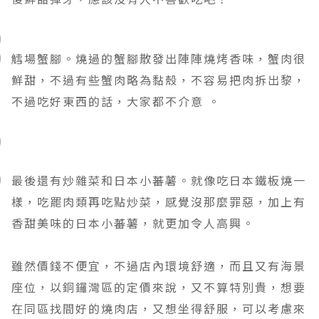
鱈場蟹腳。燒過的蟹腳散發出陣陣燒烤香味，蟹肉很
鮮甜，不過有些
蟹肉
略為黏殼，不容易把肉拆出黎
，
不過吃好東西的話
，大家都不介意
。
最後還有炒雜菜和日本小蕃薯。就像吃日本鐵板燒一
樣，吃罷肉類再吃點炒菜，感覺沒那麼罪惡，加上有
香甜美味的日本小蕃薯，就更加令人高興。
雖然價錢不便宜，不過店內環境舒適
，
而且又有海景
座位，以銅鑼灣區的定價來說，又不算特別貴，想要
在同區找間好的燒肉店，又想坐得舒服
，可以考慮
來