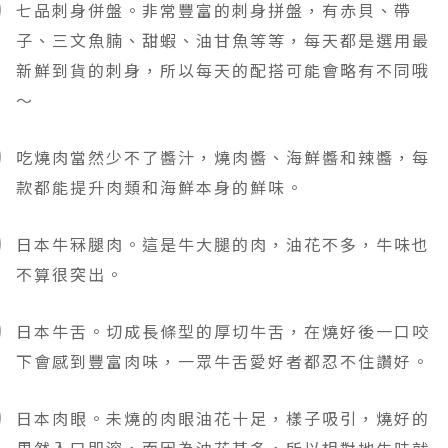
七品刺身併盤。非常豐富的刺身拼盤，有赤貝、帶
子、三文魚腩、甜蝦、油甘魚等等，每天都是選用最
新鮮到貨的刺身，所以每天的
配搭
可能會略有不同哦
～
吃燒肉當然少不了醬汁，燒肉醬、海鮮醬和辣醬，每
款都能提升肉類和海鮮本身的鮮味。
日本牛冧腿肉。這是牛大腿的肉，油花不多，牛味也
不算很突出。
日本牛舌。切成長條型的厚切牛舌，在燒好後一口咬
下會感到豐富肉味
，
一眾牛舌愛好者都忍不住讚好。
日本肉眼。未燒的
肉眼
油花十足，樣子吸引
，燒好的