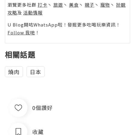
瀏覽更多社群
打卡
丶
旅遊
丶
美食
丶
親子
丶
寵物
丶
扮靚
攻略
及
活動情報
U Blog開咗WhatsApp啦！發掘更多吃喝玩樂資訊！
Follow 我哋
！
相關話題
燒肉
日本
0個讚好
收藏