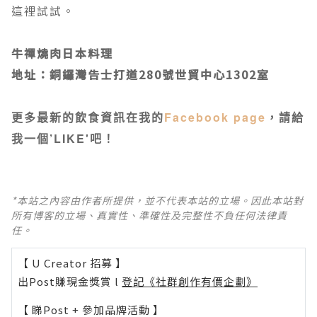
這裡試試
。
牛禪燒肉日本料理
地址：銅鑼灣告士打道280號世貿中心1302室
更多最新的飲食資訊在我的
Facebook page
，請給
我一個’LIKE'吧！
*本站之內容由作者所提供，並不代表本站的立場。因此本站對
所有博客的立場、真實性、準確性及完整性不負任何法律責
任。
【 U Creator 招募 】
出Post賺現金獎賞 l
登記《社群創作有價企劃》
【 睇Post + 參加品牌活動 】