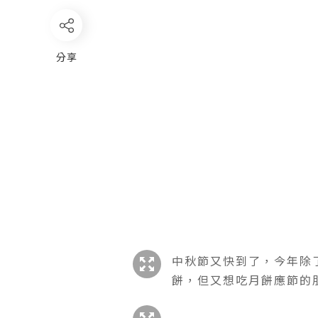
分享
中秋節又快到了，今年除了一
餅
，
但又想吃月餅
應節
的