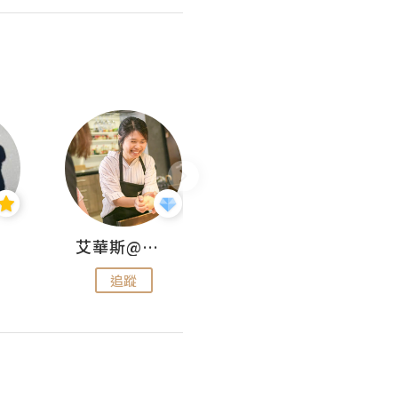
艾華斯@鄭大小姐工房
KEEP MY FAITH
追蹤
追蹤