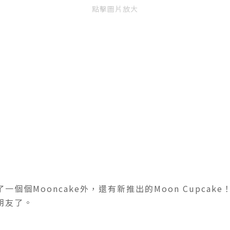
點擊圖片放大
個個Mooncake外，還有新推出的Moon Cupcak
朋友了
。