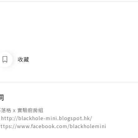
收藏
洞
格 x 實驗廚房組

p://blackhole-mini.blogspot.hk/

ps://www.facebook.com/blackholemini