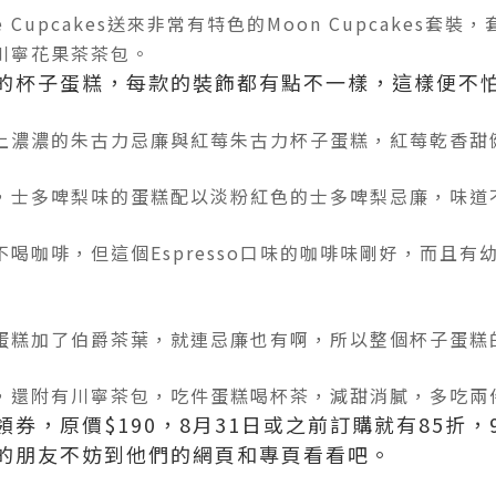
 Cupcakes送來非常有特色的Moon Cupcakes
川寧花果茶茶包。
的杯子蛋糕，每款的裝飾都有點不一樣，這樣便不
上濃濃的朱古力忌廉與紅莓朱古力杯子蛋糕，紅莓乾香甜
，
士多啤梨味的蛋糕配以淡粉紅色的士多啤梨忌廉，味道
不喝咖啡，但這個Espresso口味的咖啡味剛好，而且
蛋糕加了伯爵茶葉，就連忌廉也有啊，所以整個杯子蛋糕
，
還附有川寧茶包，吃件蛋糕喝杯茶，減甜消膩，多吃兩
券，原價$190，8月31日或之前訂購就有85折，
的朋友不妨到他們的網頁和專頁看看吧。