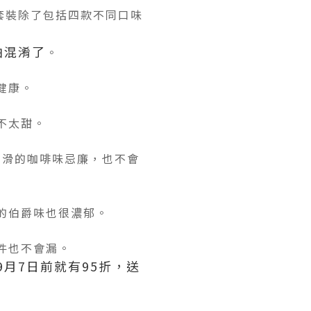
套裝，套裝除了包括四款不同口味
怕混淆了
。
健康。
不太甜。
有幼滑的咖啡味忌廉，也不會
的伯爵味也很濃郁。
件也不會漏。
9月7日前就有95折，送