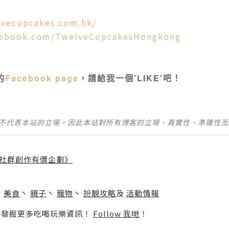
lvecupcakes.com.hk/
cebook.com/TwelveCupcakesHongkong
的
Facebook page
，請給我一個’LIKE'吧！
並不代表本站的立場。因此本站對所有博客的立場、真實性、準確性
社群創作有價企劃》
】
丶
美食
丶
親子
丶
寵物
丶
扮靚攻略
及
活動情報
p啦！發掘更多吃喝玩樂資訊！
Follow 我哋
！