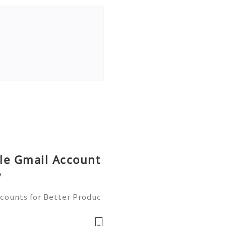
le Gmail Account
y
counts for Better Produc
✨── 💥──💥──💥── 🎊✨
 to contact us anytime for