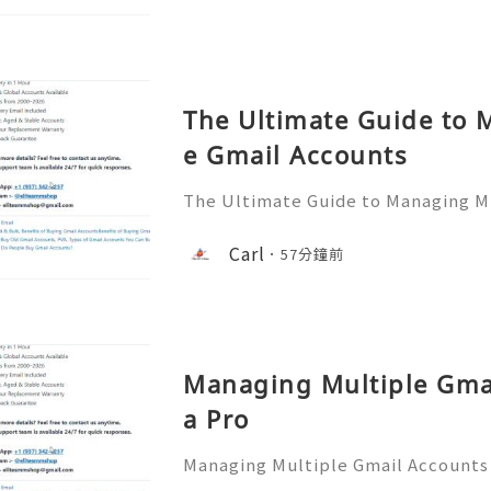
assistance! ➥ Our support team is 
The Ultimate Guide to 
e Gmail Accounts
The Ultimate Guide to Managing Mu
✨💥── 💥── 💥── 🎊✨── 💥──
any questions? Feel free to contac
Carl
57分鐘前
e! ➥ Our support team is available 
Managing Multiple Gmai
a Pro
Managing Multiple Gmail Accounts
─ 💥── 🎊✨── 💥──💥──💥── 🎊