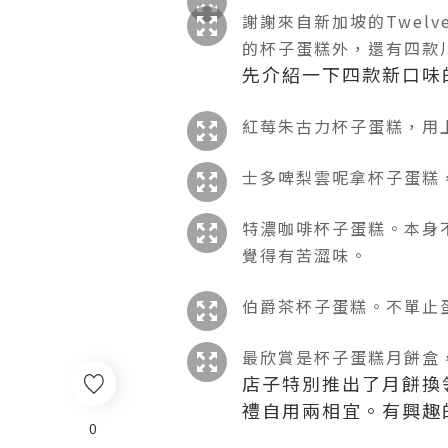
謝謝來自新加坡的Twelve
的杯子蛋糕外，還有四款
先介紹一下四款新口味
紅莓朱古力
杯子蛋糕
，
用
士多啤梨雲呢拿
杯子蛋糕
特濃咖啡
杯子蛋糕
。本身
覺得有苦澀味。
伯爵茶
杯子蛋糕
。不單止
最欣賞是杯子蛋糕月餅盒
店子特別推出了月餅換領
禮自用兩相宜。有興趣
0