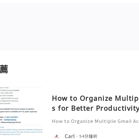
薦
How to Organize Multip
s for Better Productivit
How to Organize Multiple Gmail Ac
tivity 🎊✨💥── 💥── 💥── 🎊
💥 ❓ Have any questions? Feel free
Carl
54分鐘前