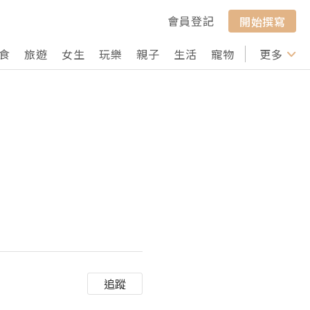
會員登記
開始撰寫
食
旅遊
女生
玩樂
親子
生活
寵物
行山
更多
打卡
追蹤