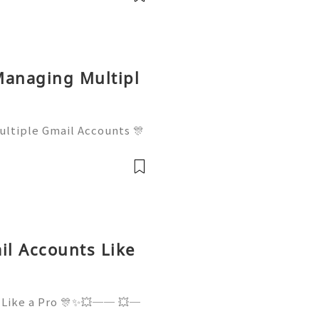
available 2
Managing Multipl
ltiple Gmail Accounts 🎊
──💥── 🎊✨💥 ❓ Have
t us anytime for assistanc
24/7 for q
l Accounts Like
 Like a Pro 🎊✨💥── 💥─
✨💥 ❓ Have any questio