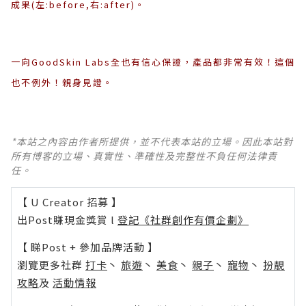
成果(左:before,右:aft
er)
。
一向GoodSkin Labs全也有信心保證，產品都非常有效！這個
也不例外！親身見證。
*本站之內容由作者所提供，並不代表本站的立場。因此本站對
所有博客的立場、真實性、準確性及完整性不負任何法律責
任。
【 U Creator 招募 】
出Post賺現金獎賞 l
登記《社群創作有價企劃》
【 睇Post + 參加品牌活動 】
瀏覽更多社群
打卡
丶
旅遊
丶
美食
丶
親子
丶
寵物
丶
扮靚
攻略
及
活動情報