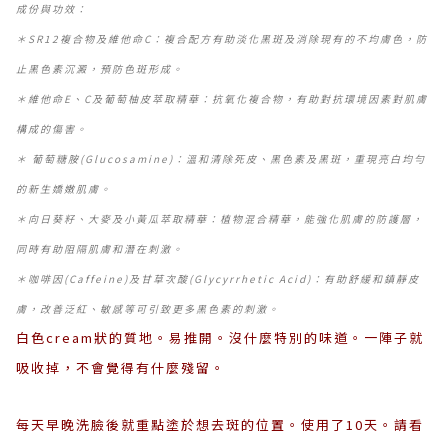
成份與功效：
＊SR12複合物及維他命C：複合配方有助淡化黑斑及消除現有的不均膚色，防
止黑色素沉澱，預防色斑形成。
＊維他命E、C及葡萄柚皮萃取精華：抗氧化複合物，有助對抗環境因素對肌膚
構成的傷害。
＊ 葡萄糖胺(Glucosamine)：溫和清除死皮、黑色素及黑斑，重現亮白均勻
的新生嬌嫩肌膚。
＊向日葵籽、大麥及小黃瓜萃取精華：植物混合精華，能強化肌膚的防護層，
同時有助阻隔肌膚和潛在刺激。
＊咖啡因(Caffeine)及甘草次酸(Glycyrrhetic Acid)：有助舒緩和鎮靜皮
膚，改善泛紅、敏感等可引致更多黑色素的刺激。
白色cream狀的質地。易推開。沒什麼特別的味道。一陣子就
吸收掉，不會覺得有什麼殘留。
每天早晚洗臉後就重點塗於想去斑的位置。使用了10天。請看