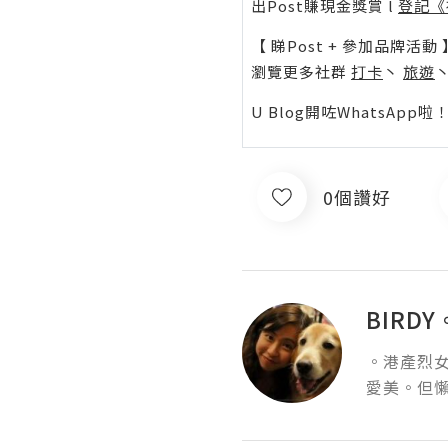
出Post賺現金獎賞 l
登記《
【 睇Post + 參加品牌活動 
瀏覽更多社群
打卡
丶
旅遊
U Blog開咗WhatsAp
0個讚好
BIRD
。港產烈女
愛美。但