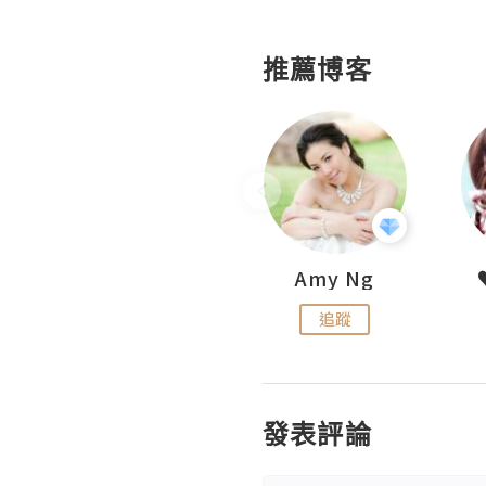
推薦博客
LoveCath 夏沫
Amy Ng
追蹤
追蹤
發表評論