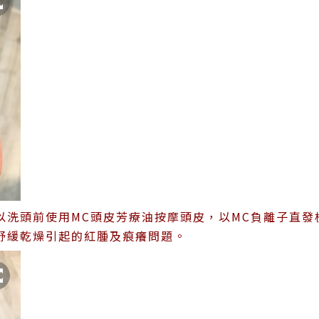
洗頭前使用MC頭皮芳療油按摩頭皮，以MC負離子直發梳
舒緩乾燥引起的紅腫及痕癢問題。