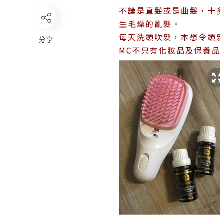
不論是直髮或是曲髮，十
生毛燥的亂髮。
每天洗頭吹髮，本想令頭
分享
MC不只有化妝品及保養