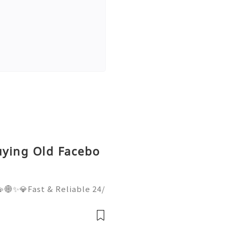
uying Old Facebo
🌐✨💎Fast & Reliable 24/
hatsApp :+1 (506) 541-77
italhub 💫💎💲💫🌐✨💎Dis
Email:usadigitalhubsell@g