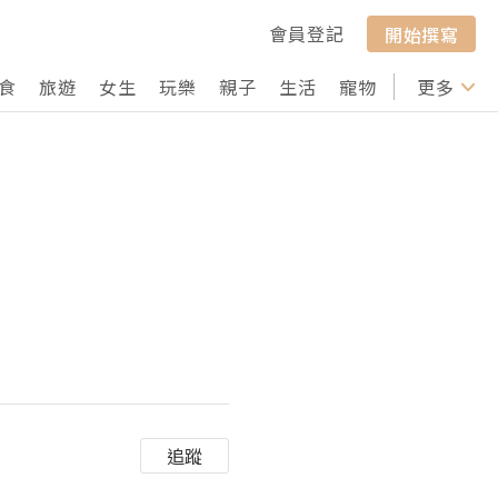
會員登記
開始撰寫
食
旅遊
女生
玩樂
親子
生活
寵物
行山
更多
打卡
追蹤