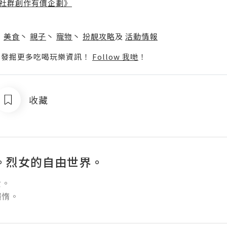
社群創作有價企劃》
】
丶
美食
丶
親子
丶
寵物
丶
扮靚攻略
及
活動情報
p啦！發掘更多吃喝玩樂資訊！
Follow 我哋
！
收藏
Y。烈女的自由世界。
。

懶惰。