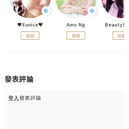
h 夏沫
♥Eunice♥
Amy Ng
追蹤
追蹤
追蹤
發表評論
登入
發表評論