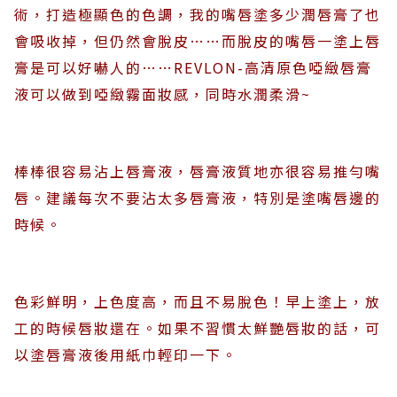
術，打造極顯色的色調，我的嘴唇塗多少潤唇膏了也
會吸收掉，但仍然會脫皮……而脫皮的嘴唇一塗上唇
膏是可以好嚇人的……REVLON-高清原色啞緻唇膏
液可以做到啞緻霧面妝感，同時水潤柔滑~
棒棒很容易沾上唇膏液，唇膏液質地亦很容易推勻嘴
唇。建議每次不要沾太多唇膏液，特別是塗嘴唇邊的
時候。
色彩鮮明，上色度高，而且不易脫色！早上塗上，放
工的時候唇妝還在。如果不習慣太鮮艷唇妝的話，可
以塗唇膏液後用紙巾輕印一下。