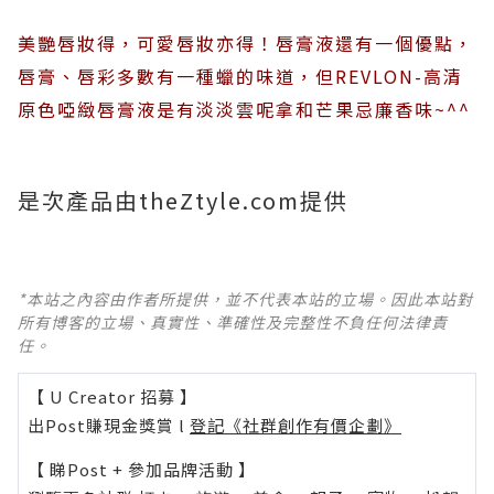
美艷唇妝得，可愛唇妝亦得！唇膏液還有一個優點，
唇膏、唇彩多數有一種蠟的味道，但REVLON-高清
原色啞緻唇膏液是有淡淡雲呢拿和芒果忌廉香味~^^
是次產品由theZtyle.com提供
*本站之內容由作者所提供，並不代表本站的立場。因此本站對
所有博客的立場、真實性、準確性及完整性不負任何法律責
任。
【 U Creator 招募 】
出Post賺現金獎賞 l
登記《社群創作有價企劃》
【 睇Post + 參加品牌活動 】