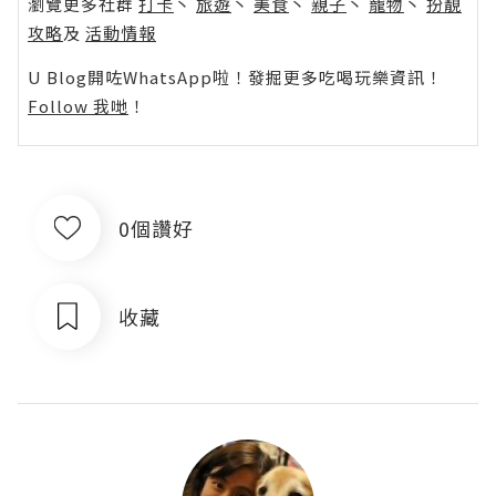
瀏覽更多社群
打卡
丶
旅遊
丶
美食
丶
親子
丶
寵物
丶
扮靚
攻略
及
活動情報
U Blog開咗WhatsApp啦！發掘更多吃喝玩樂資訊！
Follow 我哋
！
0個讚好
收藏