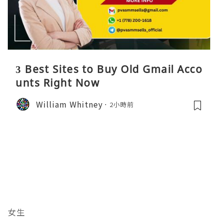
3 Best Sites to Buy Old Gmail Acco
unts Right Now
William Whitney
2小時前
女生