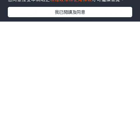
我已閱讀及同意
一次療程係出面做 大約600幾至1000左
右，勤力的靚靚就可以省好多錢啦
總店
地址:黃大仙豪苑商場地下4號舖（Mtr A出
口向左直行，商場係馬會譽廚酒家中間）
whatapp :54945838
營業時間：
星期一至六：12：40至8：30
星期日：12：30至7：30
可黃大仙門市或黃大仙地鐵交收
分店
地址:旺角花園街好景商業中心20樓 2013
室