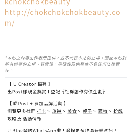
kchokchokbeauty
http://chokchokchokbeauty.co
m/
*本站之內容由作者所提供，並不代表本站的立場。因此本站對
所有博客的立場、真實性、準確性及完整性不負任何法律責
任。
【 U Creator 招募 】
出Post賺現金獎賞 l
登記《社群創作有價企劃》
【 睇Post + 參加品牌活動 】
瀏覽更多社群
打卡
丶
旅遊
丶
美食
丶
親子
丶
寵物
丶
扮靚
攻略
及
活動情報
U Blog開咗WhatsApp啦！發掘更多吃喝玩樂資訊！