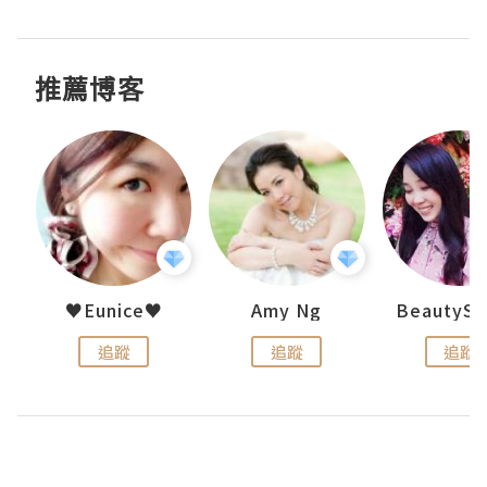
推薦博客
h 夏沫
♥Eunice♥
Amy Ng
追蹤
追蹤
追蹤