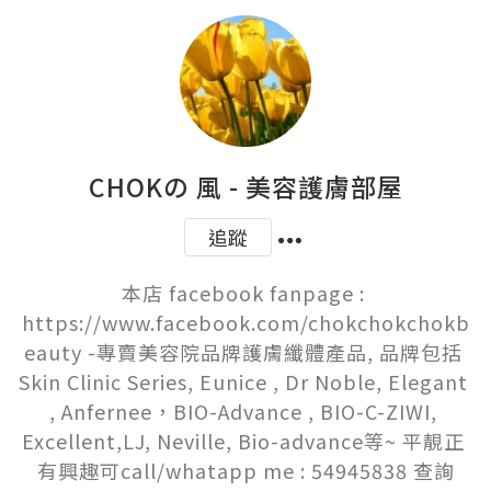
CHOKの 風 - 美容護膚部屋
追蹤
本店 facebook fanpage : 
https://www.facebook.com/chokchokchokb
eauty -專賣美容院品牌護膚纖體產品, 品牌包括 
Skin Clinic Series, Eunice , Dr Noble, Elegant 
, Anfernee，BIO-Advance , BIO-C-ZIWI, 
Excellent,LJ, Neville, Bio-advance等~ 平靚正 
有興趣可call/whatapp me : 54945838 查詢