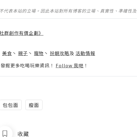
並不代表本站的立場。因此本站對所有博客的立場、真實性、準確性
社群創作有價企劃》
】
丶
美食
丶
親子
丶
寵物
丶
扮靚攻略
及
活動情報
p啦！發掘更多吃喝玩樂資訊！
Follow 我哋
！
包包面
瘦面
收藏