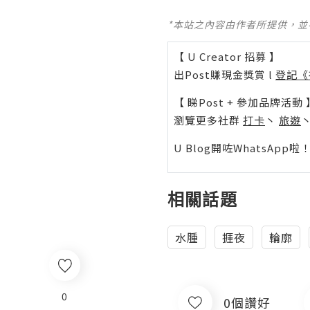
*本站之內容由作者所提供，
【 U Creator 招募 】
出Post賺現金獎賞 l
登記《
【 睇Post + 參加品牌活動 
瀏覽更多社群
打卡
丶
旅遊
U Blog開咗WhatsAp
相關話題
水腫
捱夜
輪廓
0
0個讚好