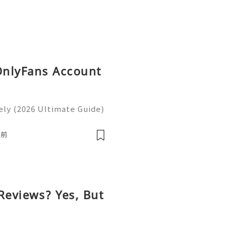
 OnlyFans Account
ly (2026 Ultimate Guide)
ntinue to shape how peopl
ions, and participate in
鐘前
Reviews? Yes, But