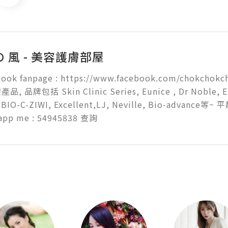
の 風 - 美容護膚部屋
ook fanpage : https://www.facebook.com/chokch
 品牌包括 Skin Clinic Series, Eunice , Dr Noble, El
, BIO-C-ZIWI, Excellent,LJ, Neville, Bio-advance
tapp me : 54945838 查詢