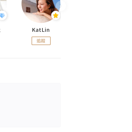
杜
KatLin
Missmiki 米奇小姐
追蹤
追蹤