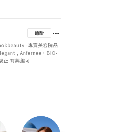
追蹤
okchokbeauty -專賣美容院品
egant , Anfernee，BIO-
等~ 平靚正 有興趣可