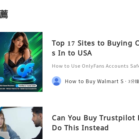
薦
Top 17 Sites to Buying
s In to USA
How to Use OnlyFans Accounts Safe
Introduction Digital platforms co
e access content, manage subscript
How to Buy Walmart S
3分
online communities. OnlyF
Can You Buy Trustpilot 
Do This Instead