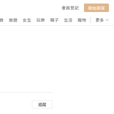
會員登記
開始撰寫
食
旅遊
女生
玩樂
親子
生活
寵物
行山
更多
打卡
追蹤