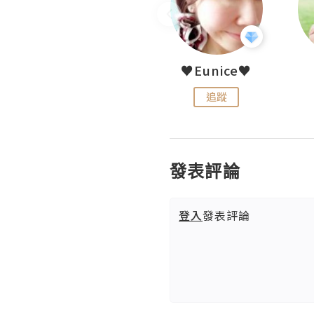
LoveCath 夏沫
♥Eunice♥
追蹤
追蹤
發表評論
登入
發表評論