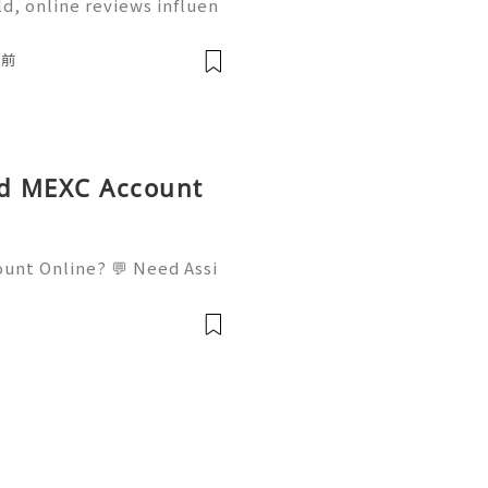
ld, online reviews influen
, services, businesses, a
aking decisions, many in
鐘前
ed MEXC Account
ount Online? 💬 Need Assi
l: usamarketit@gmail.com
elegram: @usamarketit 🎮