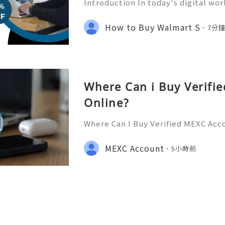
Introduction In today's digital wor
ce how people learn about products
nd customer experiences. Before m
How to Buy Walmart S
7分
dividuals read reviews
Where Can i Buy Verifi
Online?
Where Can I Buy Verified MEXC Acc
stance? We’re Here 24/7! 📧 Emai
💎 WhatsApp: +1(772)563-8300 🚀 T
MEXC Account
5小時前
discord: usamarketit ✅ Trusted S