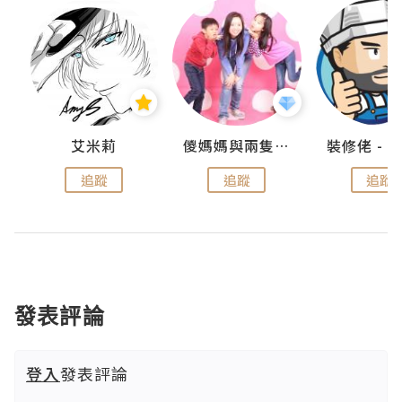
點滴
艾米莉
儍媽媽與兩隻小魔怪之家
追蹤
追蹤
追蹤
發表評論
登入
發表評論