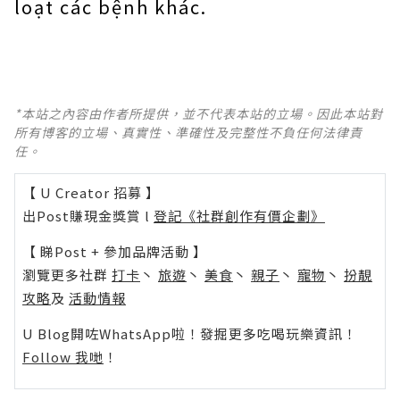
loạt các bệnh khác.
*本站之內容由作者所提供，並不代表本站的立場。因此本站對
所有博客的立場、真實性、準確性及完整性不負任何法律責
任。
【 U Creator 招募 】
出Post賺現金獎賞 l
登記《社群創作有價企劃》
【 睇Post + 參加品牌活動 】
瀏覽更多社群
打卡
丶
旅遊
丶
美食
丶
親子
丶
寵物
丶
扮靚
攻略
及
活動情報
U Blog開咗WhatsApp啦！發掘更多吃喝玩樂資訊！
Follow 我哋
！