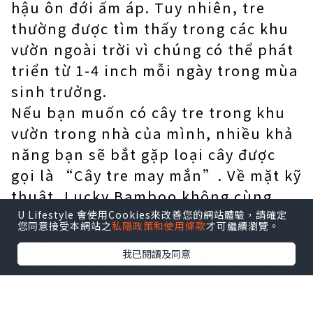
hậu ôn đới ấm áp. Tuy nhiên, tre
thường được tìm thấy trong các khu
vườn ngoài trời vì chúng có thể phát
triển từ 1-4 inch mỗi ngày trong mùa
sinh trưởng.
Nếu bạn muốn có cây tre trong khu
vườn trong nhà của mình, nhiều khả
năng bạn sẽ bắt gặp loại cây được
gọi là “Cây tre may mắn”. Về mặt kỹ
thuật, Lucky Bamboo không cùng
loài với Giant tre, nhưng nó thuộc
U Lifestyle 會使用Cookies來改善您的網站體驗，請確定
您同意接受本網站之
私隱政策和使用條款
才可繼續瀏覽。
cùng một nhánh. Một nhánh là một
我已閱讀及同意
phần của phân loại trong đó các loài
chia sẻ một con đường tiến hóa. Tên
loài của Lucky Bamboo, Dracaena