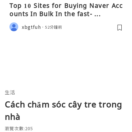
Top 10 Sites for Buying Naver Acc
ounts In Bulk In the fast- ...
xbgtfuh
52分鐘前
生活
Cách chăm sóc cây tre trong
nhà
瀏覽次數:205