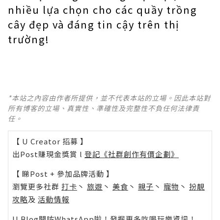
nhiều lựa chọn cho các quầy trồng
cây đẹp và đáng tin cậy trên thị
trường!
*本站之內容由作者所提供，並不代表本站的立場。因此本站對
所有博客的立場、真實性、準確性及完整性不負任何法律責
任。
【 U Creator 招募 】
出Post賺現金獎賞 l
登記《社群創作有價企劃》
【 睇Post + 參加品牌活動 】
瀏覽更多社群
打卡
丶
旅遊
丶
美食
丶
親子
丶
寵物
丶
扮靚
攻略
及
活動情報
U Blog開咗WhatsApp啦！發掘更多吃喝玩樂資訊！