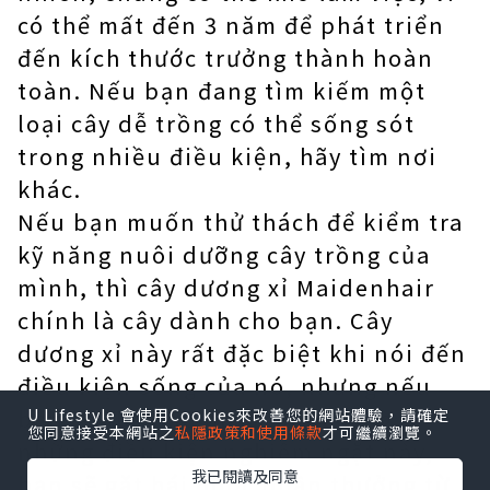
có thể mất đến 3 năm để phát triển
đến kích thước trưởng thành hoàn
toàn. Nếu bạn đang tìm kiếm một
loại cây dễ trồng có thể sống sót
trong nhiều điều kiện, hãy tìm nơi
khác.
Nếu bạn muốn thử thách để kiểm tra
kỹ năng nuôi dưỡng cây trồng của
mình, thì cây dương xỉ Maidenhair
chính là cây dành cho bạn. Cây
dương xỉ này rất đặc biệt khi nói đến
điều kiện sống của nó, nhưng nếu
bạn có thể đáp ứng thành công
U Lifestyle 會使用Cookies來改善您的網站體驗，請確定
您同意接受本網站之
私隱政策和使用條款
才可繼續瀏覽。
những điều kiện nghiêm ngặt này,
我已閱讀及同意
bạn sẽ gặt hái được phần thưởng từ