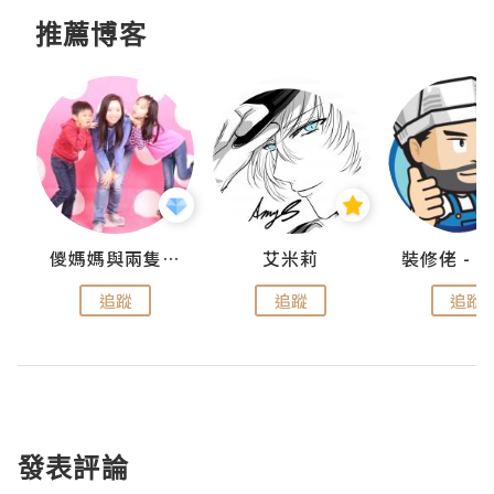
推薦博客
點滴
儍媽媽與兩隻小魔怪之家
艾米莉
追蹤
追蹤
追蹤
發表評論