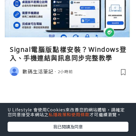
Signal電腦版點樣安裝？Windows登
入、手機連結與訊息同步完整教學
數碼生活筆記
2小時前
U Lifestyle 會使用Cookies來改善您的網站體驗，請確定
您同意接受本網站之
私隱政策和使用條款
才可繼續瀏覽。
我已閱讀及同意