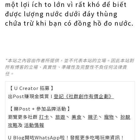
một lợi ích to lớn vì rất khó để biết
được lượng nước dưới đáy thùng
chứa trừ khi bạn có đồng hồ đo nước.
*本站之內容由作者所提供，並不代表本站的立場。因此本站對
所有博客的立場、真實性、準確性及完整性不負任何法律責
任。
【 U Creator 招募 】
出Post賺現金獎賞 l
登記《社群創作有價企劃》
【 睇Post + 參加品牌活動 】
瀏覽更多社群
打卡
丶
旅遊
丶
美食
丶
親子
丶
寵物
丶
扮靚
攻略
及
活動情報
U Blog開咗WhatsApp啦！發掘更多吃喝玩樂資訊！