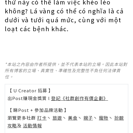
thứ này có thể làm việc khéo léo
không? Lá vàng có thể có nghĩa là cả
dưới và tưới quá mức, cùng với một
loạt các bệnh khác.
*本站之內容由作者所提供，並不代表本站的立場。因此本站對
所有博客的立場、真實性、準確性及完整性不負任何法律責
任。
【 U Creator 招募 】
出Post賺現金獎賞 l
登記《社群創作有價企劃》
【 睇Post + 參加品牌活動 】
瀏覽更多社群
打卡
丶
旅遊
丶
美食
丶
親子
丶
寵物
丶
扮靚
攻略
及
活動情報