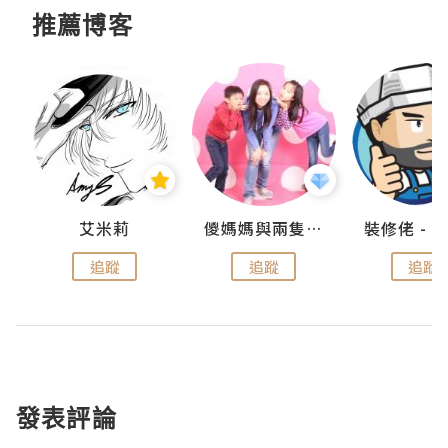
推薦博客
點滴
艾米莉
儍媽媽與兩隻小魔怪之家
追蹤
追蹤
追蹤
發表評論