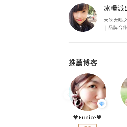
冰糧派
大吃大喝之
 | 品牌合作
推薦博客
LoveCath 夏沫
♥Eunice♥