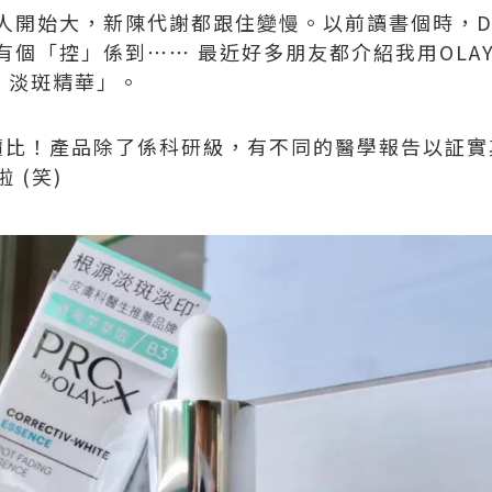
人開始大，新陳代謝都跟住變慢。以前讀書個時，
個「控」係到⋯⋯ 最近好多朋友都介紹我用OLAY的P
3 淡斑精華」。
性價比！產品除了係科研級，有不同的醫學報告以証
 (笑)