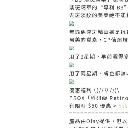
淡斑精華的“專利 B3
去斑淡紋的美美絶不能
無論係淡斑精華還是抗
醫美的質素，CP值爆
用了2星期，早前曬得
用了兩星期，膚色都無咁暗沉添
優惠福利 \(//∇//)\
PROX「科研級 Ret
有限時 $50 優惠 >
htt
===============
產品由Olay提供，但