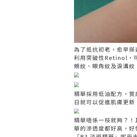
為了抵抗初老，愈早搽岩產品
利用突破性Retino
頰紋、眼角紋及淚溝紋
精華採用低油配方，質
日就可以促進肌膚更新，
精華唔係一枝就夠？！其
華的滲透度都好高，好快就
「B3 淡斑精華」呢兩支精華