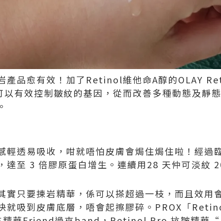
愈有效！加了Retinol維他命A醇的OLAY Reti
l，可以有效控制皺紋的基因，從而改善多種動態及靜
。
感輕透易吸收，咁就唔怕皮膚會焗住焗住啦！經過臨
達至 3 倍膠原蛋白增生。連續用28 天仲可淡紋 2
實只要揀岩精華，係可以搽超過一枝，而且效用會Do
吸到皮膚底層，唔會起擦膠碎。PROX「Retinol
Friend過夾band，Retinol Pro 抗皺精華“Re