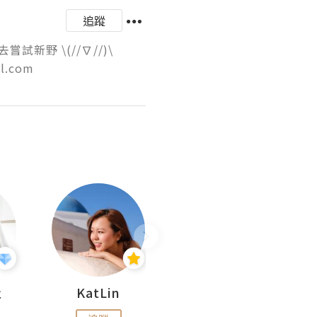
追蹤
 \(//∇//)\

l.com
杜
KatLin
Missmiki 米奇小姐