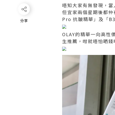
唔知大家有無發現，當
但宜家兩個星期後都仲有
Pro 抗皺精華」及「B
分享
分享
OLAY的精華一向高
生推薦，咁就唔怕晒錢啦