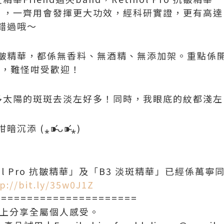
”，一齊用會發揮更大功效，經科研實證，更有高達 
錯過哦～
皺精華，都係無香料、無酒精、無添加架。重點係
燈，難怪咁受歡迎！
多太陽的斑斑去淡左好多！同時，我眼底的紋都淺左
 (⁎⁍̴̛ᴗ⁍̴̛⁎)
inol Pro 抗皺精華」及「B3 淡斑精華」已經係
p://bit.ly/35w0J1Z
======================
以上分享全屬個人感受。