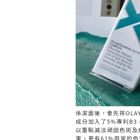
係潔面後，會先搽OLA
成分加入了5%專利B3
以重點減淡頑固色斑及痘
果，更有61%用家的色