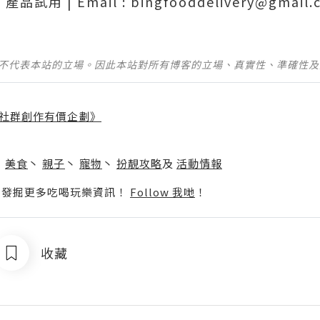
品試用 | Email : bingfooddelivery@gmail.
並不代表本站的立場。因此本站對所有博客的立場、真實性、準確性
社群創作有價企劃》
】
丶
美食
丶
親子
丶
寵物
丶
扮靚攻略
及
活動情報
p啦！發掘更多吃喝玩樂資訊！
Follow 我哋
！
收藏