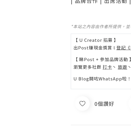
| 品牌合作 | 出席活動 | 產
*本站之內容由作者所提供，
【 U Creator 招募 】
出Post賺現金獎賞 l
登記《
【 睇Post + 參加品牌活動 
瀏覽更多社群
打卡
丶
旅遊
U Blog開咗WhatsAp
0個讚好