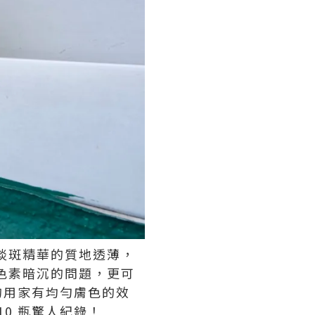
3淡斑精華的質地透薄，
膚色素暗沉的問題，更可
的用家有均勻膚色的效
0 瓶驚人紀錄！