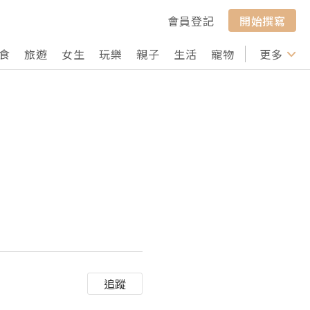
會員登記
開始撰寫
食
旅遊
女生
玩樂
親子
生活
寵物
行山
更多
打卡
追蹤