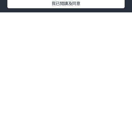
我已閱讀及同意
以Hands-Free，可以留返手去飲珍奶或者
緊緊拖住你身邊的一位(⁎⁍̴̛ᴗ⁍̴̛⁎)