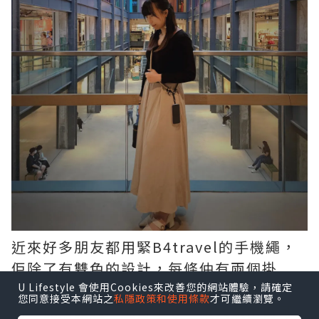
近來好多朋友都用緊B4travel的手機繩，
佢除了有雙色的設計，每條仲有兩個掛
鉤，除了鉤住電話，仲可以鉤住其他小
U Lifestyle 會使用Cookies來改善您的網站體驗，請確定
您同意接受本網站之
私隱政策和使用條款
才可繼續瀏覽。
物，比如鎖匙、縮骨傘等，讓大家出街可