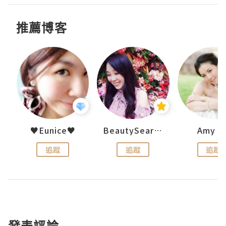
推薦博客
h 夏沫
♥Eunice♥
BeautySearch
Amy N
追蹤
追蹤
追蹤
發表評論