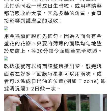
尤其係同我一樣成日生暗粒，或用咩精華
都唔吸收的大家。因為多餘的角質，會直
接影響到護膚品的吸收！
用金盞菊面膜前先搖匀，因為入面會有金
盞花的花瓣。只要將薄薄的面膜均勻地塗
於皮膚上，等30分鐘令面膜至完全乾透。
乾透後就可以將面膜整塊撕出黎，敷完塊
面滑左好多。面膜每星期可以用兩次，或
者可以係成日出油的位置(例如 T zone) 跟
據清況隔1-2日敷一次。