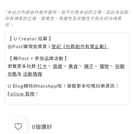
*本站之內容由作者所提供，並不代表本站的立場。因此本站對
所有博客的立場、真實性、準確性及完整性不負任何法律責
任。
【 U Creator 招募 】
出Post賺現金獎賞 l
登記《社群創作有價企劃》
【 睇Post + 參加品牌活動 】
瀏覽更多社群
打卡
丶
旅遊
丶
美食
丶
親子
丶
寵物
丶
扮靚
攻略
及
活動情報
U Blog開咗WhatsApp啦！發掘更多吃喝玩樂資訊！
Follow 我哋
！
0個讚好