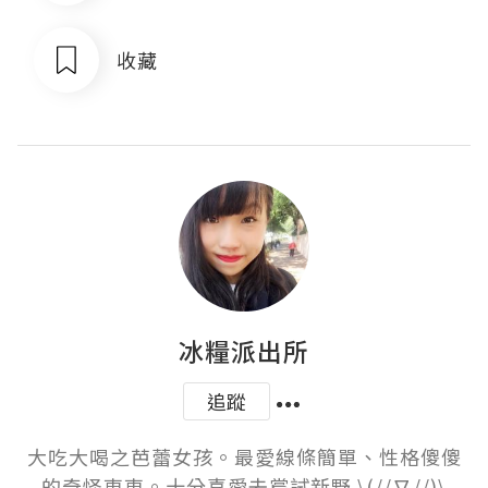
收藏
冰糧派出所
追蹤
大吃大喝之芭蕾女孩。最愛線條簡單、性格傻傻
的奇怪東東。十分喜愛去嘗試新野 \(//∇//)\
