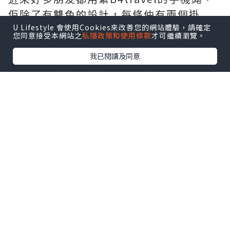
佢除了有雙色的設計，每條仲有兩個掛
鉤，除了鉤住電話，仲可以鉤住其他小
U Lifestyle 會使用Cookies來改善您的網站體驗，請確定
您同意接受本網站之
私隱政策和使用條款
才可繼續瀏覽。
物，比如鎖匙、縮骨傘等，讓大家出街可
我已閱讀及同意
以Hands-Free，可以留返手去飲珍奶或者
緊緊拖住你身邊的一位(⁎⁍̴̛ᴗ⁍̴̛⁎)