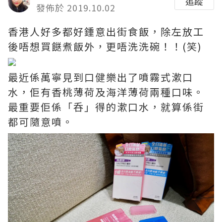
追蹤
發佈於 2019.10.02
香港人好多都好鍾意出街食飯，除左放工
後唔想買餸煮飯外，更唔洗洗碗！！(笑)
最近係萬寧見到口健樂出了噴霧式漱口
水，佢有香桃薄荷及海洋薄荷兩種口味。
最重要佢係「呑」得的漱口水，就算係街
都可隨意噴。