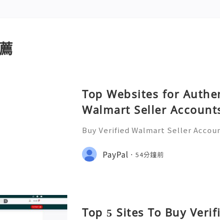
薦
Top Websites for Authen
Walmart Seller Account
Buy Verified Walmart Seller Accoun
d of e-commerce, standing out is m
lmart has emerged as a significant 
PayPal
54分鐘前
ding a platform for
Top 5 Sites To Buy Veri