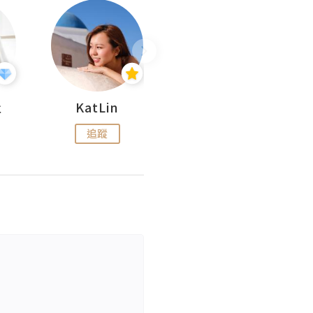
杜
KatLin
Missmiki 米奇小姐
追蹤
追蹤