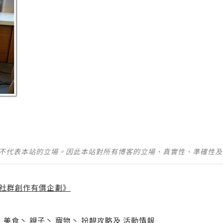
並不代表本站的立場。因此本站對所有博客的立場、真實性、準確性
社群創作有價企劃》
】
丶
美食
丶
親子
丶
寵物
丶
扮靚攻略
及
活動情報