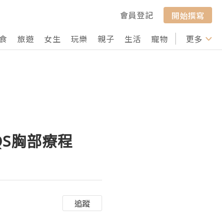
會員登記
開始撰寫
食
旅遊
女生
玩樂
親子
生活
寵物
行山
更多
打卡
QS胸部療程
追蹤