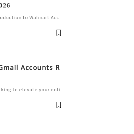
026
roduction to Walmart Acc
l world, online shopping
Walmart stands out as one
 Gmail Accounts R
king to elevate your onli
siness operations? Buying
he solution you need.We o