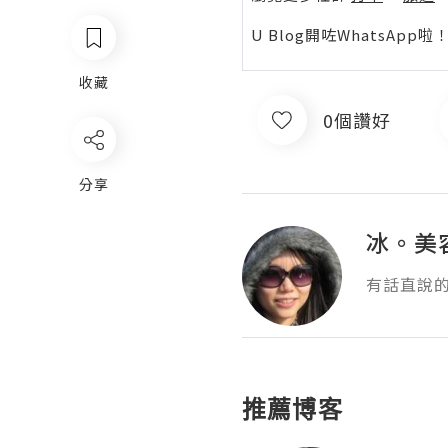
U Blog開咗WhatsAp
收藏
0個讚好
分享
冰。美
有話直說
推薦博客