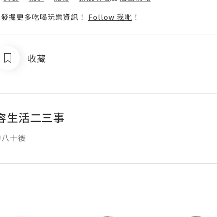
p啦！發掘更多吃喝玩樂資訊！
Follow 我哋
！
收藏
容生活二三事
的八十後