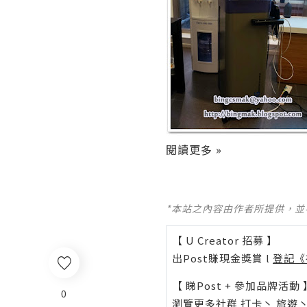
閱讀更多 »
*本站之內容由作者所提供，
【 U Creator 招募 】
出Post賺現金獎賞 l
登記《
【 睇Post + 參加品牌活動 
0
瀏覽更多社群
打卡
丶
旅遊