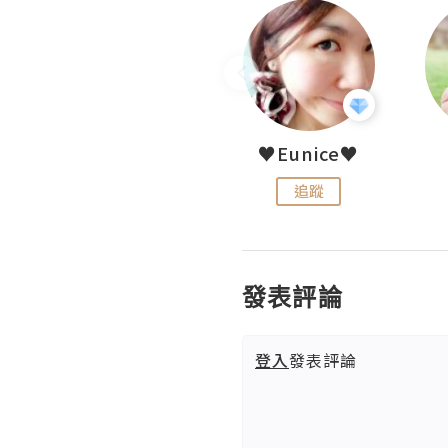
LoveCath 夏沫
♥Eunice♥
追蹤
追蹤
發表評論
登入
發表評論