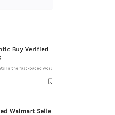
tic Buy Verified
s
ts In the fast-paced worl
ore crucial than ever. Wa
player in this arena, provi
fied Walmart Selle