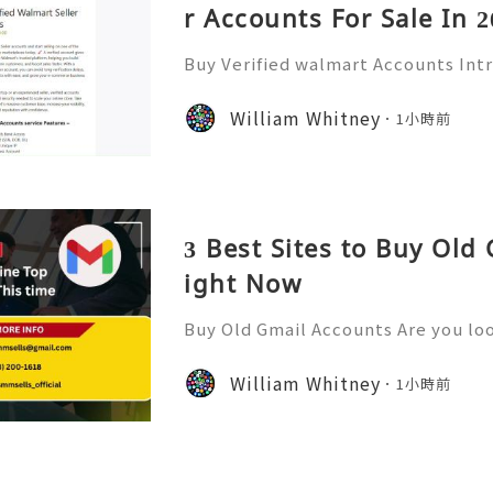
r Accounts For Sale In 2
Buy Verified walmart Accounts Int
ounts In today’s fast-paced digita
has become a staple for millions. 
William Whitney
1小時前
of the largest retailers
3 Best Sites to Buy Old
ight Now
Buy Old Gmail Accounts Are you loo
ne presence or streamline your bu
old Gmail accounts might just be t
William Whitney
1小時前
ffer high-quality new G