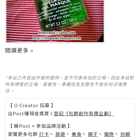
閱讀更多 »
*本站之內容由作者所提供，並不代表本站的立場。因此本站對
所有博客的立場、真實性、準確性及完整性不負任何法律責
任。
【 U Creator 招募 】
出Post賺現金獎賞 l
登記《社群創作有價企劃》
【 睇Post + 參加品牌活動 】
瀏覽更多社群
打卡
丶
旅遊
丶
美食
丶
親子
丶
寵物
丶
扮靚