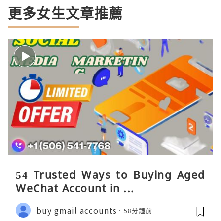
更多女生文章推薦
54 Trusted Ways to Buying Aged
WeChat Account in ...
buy gmail accounts
58分鐘前