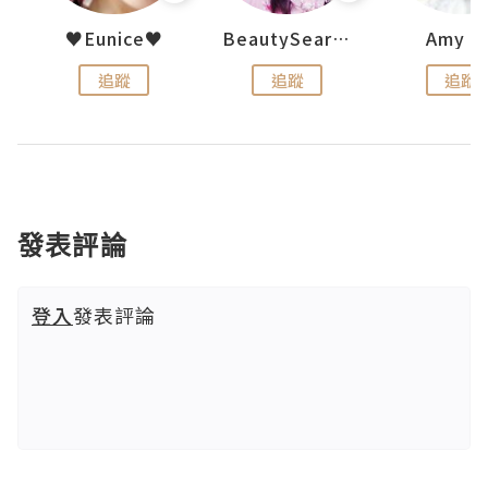
h 夏沫
♥Eunice♥
BeautySearch
Amy N
追蹤
追蹤
追蹤
發表評論
登入
發表評論