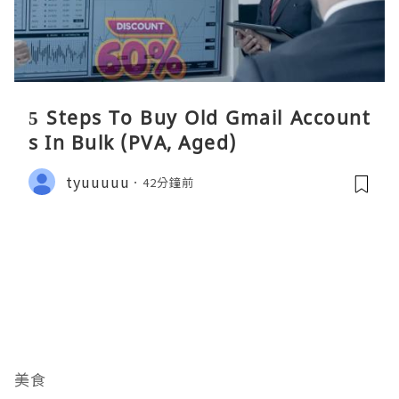
5 Steps To Buy Old Gmail Account
s In Bulk (PVA, Aged)
tyuuuuu
42分鐘前
美食