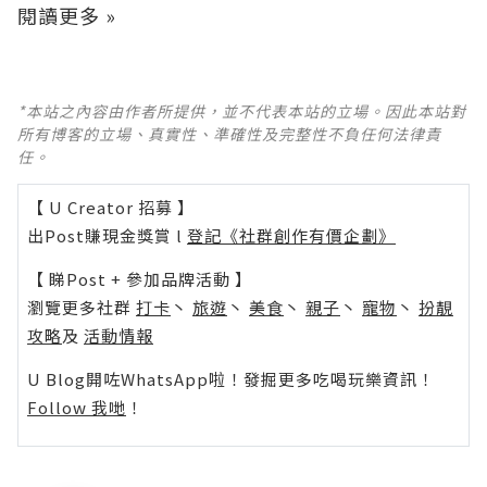
閱讀更多 »
*本站之內容由作者所提供，並不代表本站的立場。因此本站對
所有博客的立場、真實性、準確性及完整性不負任何法律責
任。
【 U Creator 招募 】
出Post賺現金獎賞 l
登記《社群創作有價企劃》
【 睇Post + 參加品牌活動 】
瀏覽更多社群
打卡
丶
旅遊
丶
美食
丶
親子
丶
寵物
丶
扮靚
攻略
及
活動情報
U Blog開咗WhatsApp啦！發掘更多吃喝玩樂資訊！
Follow 我哋
！