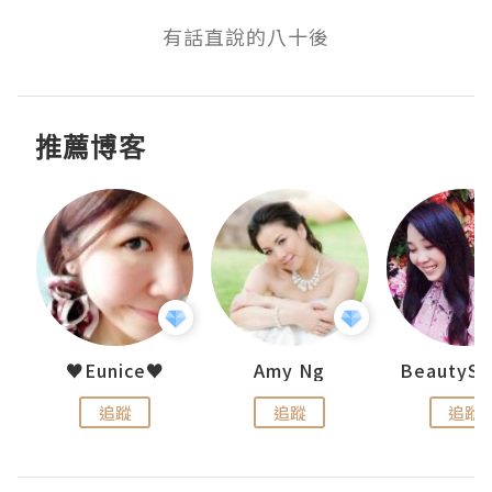
有話直說的八十後
推薦博客
h 夏沫
♥Eunice♥
Amy Ng
追蹤
追蹤
追蹤