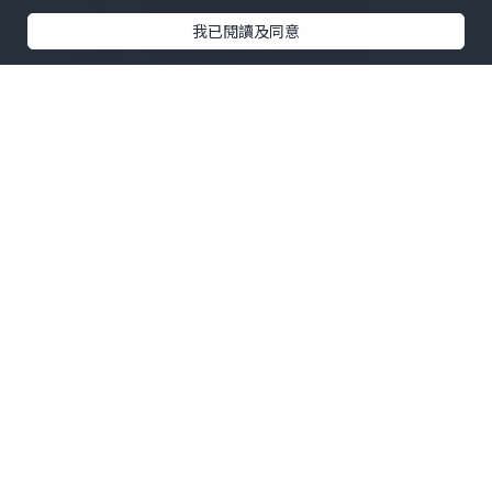
我已閱讀及同意
周末在旺角做完facial，隨即過來午膳。