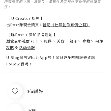
所有博客的立場、真實性、準確性及完整性不負任何法律責
任。
【 U Creator 招募 】
出Post賺現金獎賞 l
登記《社群創作有價企劃》
【 睇Post + 參加品牌活動 】
瀏覽更多社群
打卡
丶
旅遊
丶
美食
丶
親子
丶
寵物
丶
扮靚
攻略
及
活動情報
U Blog開咗WhatsApp啦！發掘更多吃喝玩樂資訊！
Follow 我哋
！
0個讚好
收藏