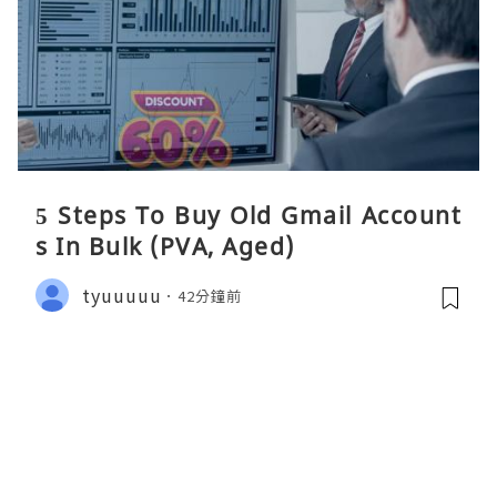
5 Steps To Buy Old Gmail Account
s In Bulk (PVA, Aged)
tyuuuuu
42分鐘前