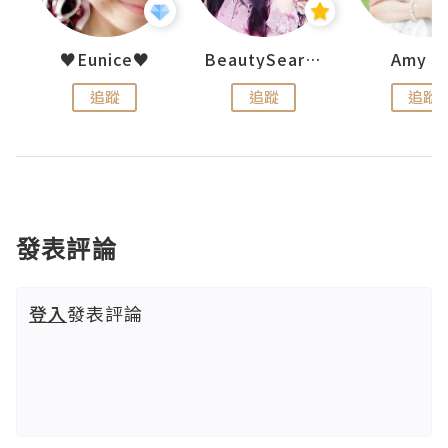
h 夏沫
♥Eunice♥
BeautySearch
Amy N
追蹤
追蹤
追蹤
發表評論
登入
發表評論