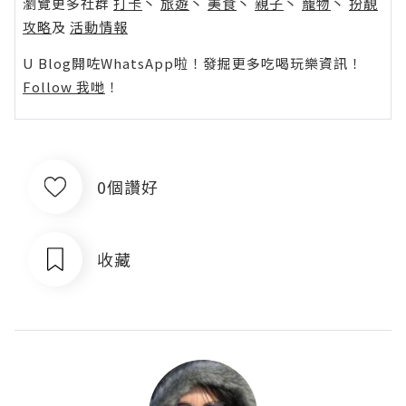
瀏覽更多社群
打卡
丶
旅遊
丶
美食
丶
親子
丶
寵物
丶
扮靚
攻略
及
活動情報
U Blog開咗WhatsApp啦！發掘更多吃喝玩樂資訊！
Follow 我哋
！
0個讚好
收藏