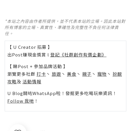
*本站之內容由作者所提供，並不代表本站的立場。因此本站對
所有博客的立場、真實性、準確性及完整性不負任何法律責
任。
【 U Creator 招募 】
出Post賺現金獎賞 l
登記《社群創作有價企劃》
【 睇Post + 參加品牌活動 】
瀏覽更多社群
打卡
丶
旅遊
丶
美食
丶
親子
丶
寵物
丶
扮靚
攻略
及
活動情報
U Blog開咗WhatsApp啦！發掘更多吃喝玩樂資訊！
Follow 我哋
！