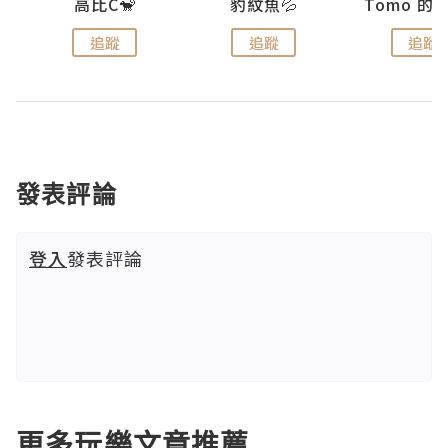
)
高比C🐒
豹紋魚💦
追蹤
追蹤
追蹤
發表評論
登入
發表評論
更多玩樂文章推薦