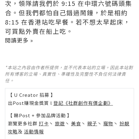
次，領隊請我們於 9:15 在中環六號碼頭集
合。但我們都怕自己錯過鬧鐘，於是相約
8:15 在香港站吃早餐。若不想太早起床，
可買點外賣在船上吃。
閱讀更多 »
*本站之內容由作者所提供，並不代表本站的立場。因此本站對
所有博客的立場、真實性、準確性及完整性不負任何法律責
任。
【 U Creator 招募 】
出Post賺現金獎賞 l
登記《社群創作有價企劃》
【 睇Post + 參加品牌活動 】
瀏覽更多社群
打卡
丶
旅遊
丶
美食
丶
親子
丶
寵物
丶
扮靚
攻略
及
活動情報