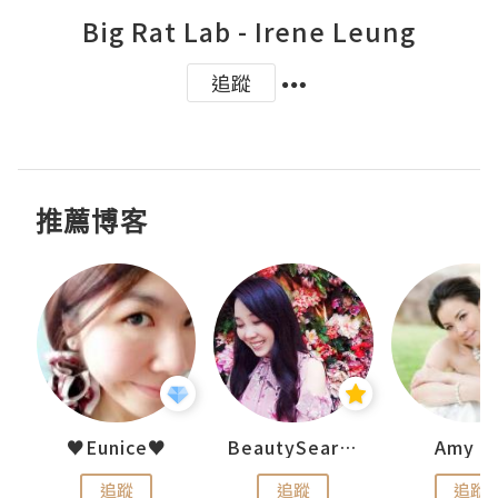
Big Rat Lab - Irene Leung
追蹤
推薦博客
h 夏沫
♥Eunice♥
BeautySearch
Amy N
追蹤
追蹤
追蹤