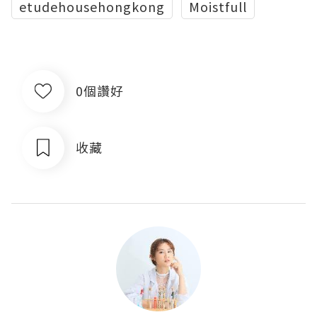
etudehousehongkong
Moistfull
0個讚好
收藏