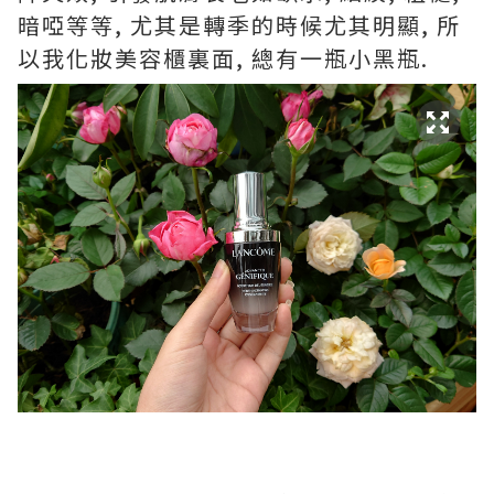
暗啞等等, 尤其是轉季的時候尤其明顯, 所
以我化妝美容櫃裏面, 總有一瓶小黑瓶.