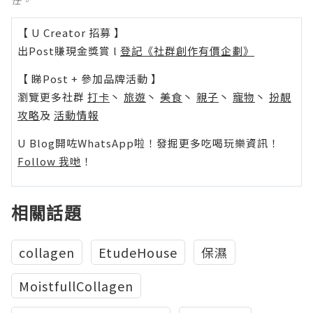
【 U Creator 招募 】
出Post賺現金獎賞 l
登記《社群創作有價企劃》
【 睇Post + 參加品牌活動 】
瀏覽更多社群
打卡
丶
旅遊
丶
美食
丶
親子
丶
寵物
丶
扮靚
攻略
及
活動情報
U Blog開咗WhatsApp啦！發掘更多吃喝玩樂資訊！
Follow 我哋
！
相關話題
collagen
EtudeHouse
保濕
MoistfullCollagen