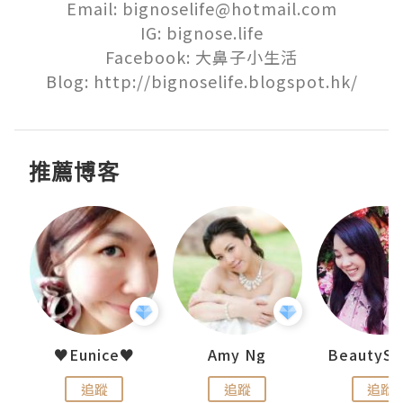
Email: bignoselife@hotmail.com

IG: bignose.life

Facebook: 大鼻子小生活

Blog: http://bignoselife.blogspot.hk/
推薦博客
h 夏沫
♥Eunice♥
Amy Ng
追蹤
追蹤
追蹤