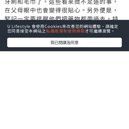
牙刷和毛巾了。這些看來微不足道的事，
在父母眼中也會變得很貼心。另外便是，
緊記一定要提醒他們把藥物都帶過去，特
別是一些高血壓，糖尿藥等等；除此之
U Lifestyle 會使用Cookies來改善您的網站體驗，請確定
您同意接受本網站之
私隱政策和使用條款
才可繼續瀏覽。
外，更可以帶備成藥以備不時之需，畢竟
我已閱讀及同意
人在外地，買藥也變得困難啊！
２）避免緊密的行程
除非你父母是非常精力充沛的一群，否則
不要忘了年青人和年長人士步伐的差異。
一班年青人去旅行，總喜歡到不同的地方
打卡，行程愈密愈好，但父母則比較適合
悠閒的速度，所以在整理行程時切密把行
程排得過緊，以免老人家太辛苦或是去不
了預設的景點而失望而回。現在回想上年