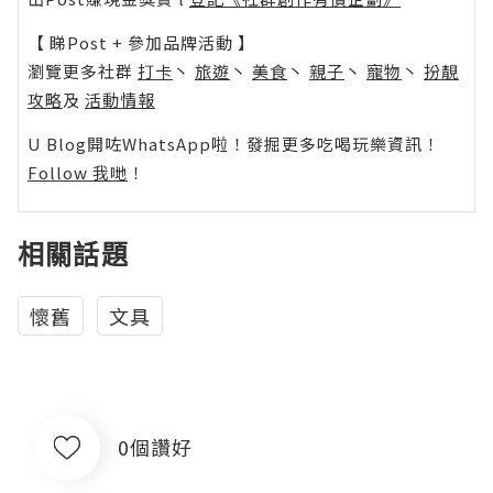
【 睇Post + 參加品牌活動 】
瀏覽更多社群
打卡
丶
旅遊
丶
美食
丶
親子
丶
寵物
丶
扮靚
攻略
及
活動情報
U Blog開咗WhatsApp啦！發掘更多吃喝玩樂資訊！
Follow 我哋
！
相關話題
懷舊
文具
0個讚好