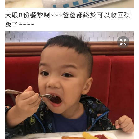
大眼B份餐黎喇~~~爸爸都終於可以收回碟
飯了~~~~