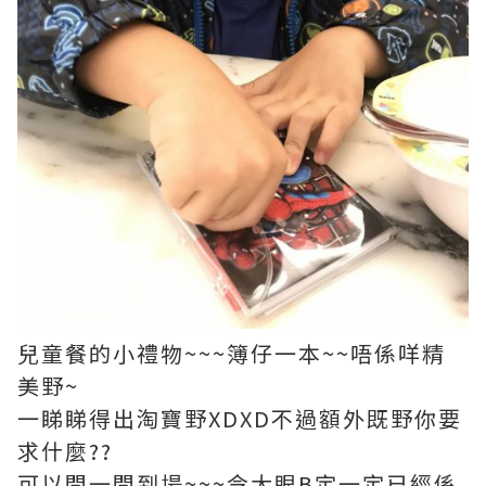
兒童餐的小禮物~~~簿仔一本~~唔係咩精
美野~
一睇睇得出淘寶野XDXD不過額外既野你要
求什麼??
可以間一間到場~~~令大眼B定一定已經係