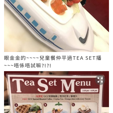
眼金金的~~~~兒童餐仲平過TEA SET播
~~~唔係唔試嘛?!?!