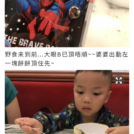
野食未到前...大眼B已頂唔順~~婆婆出動左
一塊餅餅頂住先~