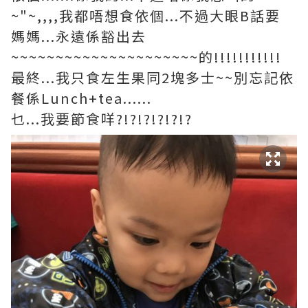
~"~,,,,我都唔想食依個...不過大眼B話要
媽媽...永遠係豁出去
~~~~~~~~~~~~~~~~~~~~~的!!!!!!!!!!!
最終...我只食左生果同2塊多士~~別忘記依
餐係Lunch+tea......
乜...我要節食咩?!?!?!?!?!?