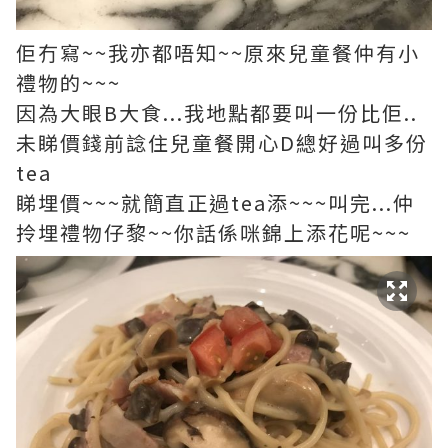
佢冇寫~~我亦都唔知~~原來兒童餐仲有小
禮物的~~~
因為大眼B大食...我地點都要叫一份比佢..
未睇價錢前諗住兒童餐開心D總好過叫多份
tea
睇埋價~~~就簡直正過tea添~~~叫完...仲
拎埋禮物仔黎~~你話係咪錦上添花呢~~~