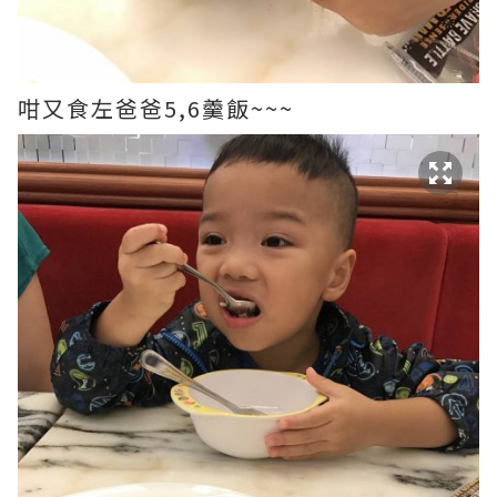
咁又食左爸爸5,6羹飯~~~