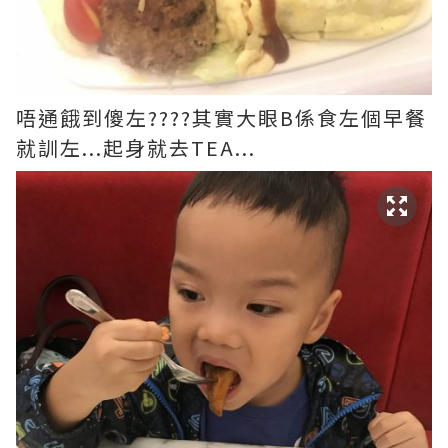
唔通餓到傻左????其實大眼B係食左個早餐
就訓左...起身就去TEA...