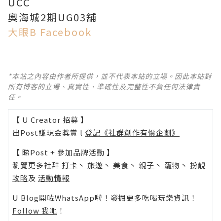
UCC
奧海城2期UG03舖
大眼B Facebook
*本站之內容由作者所提供，並不代表本站的立場。因此本站對
所有博客的立場、真實性、準確性及完整性不負任何法律責
任。
【 U Creator 招募 】
出Post賺現金獎賞 l
登記《社群創作有價企劃》
【 睇Post + 參加品牌活動 】
瀏覽更多社群
打卡
丶
旅遊
丶
美食
丶
親子
丶
寵物
丶
扮靚
攻略
及
活動情報
U Blog開咗WhatsApp啦！發掘更多吃喝玩樂資訊！
Follow 我哋
！