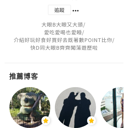
追蹤
大眼B大眼又大頭/ 

愛吃愛喝也愛睡/

介紹好玩好食好買好去既著數POINT比你/

快D同大眼B齊齊闖蕩遊歷啦
推薦博客