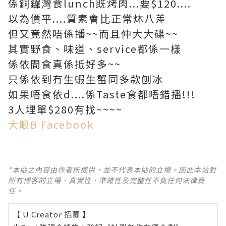
係銅鑼灣食lunch既烤肉...要$120....
以為價平....質素會比正常炑八差
但又竟然唔係播~~而且仲大大碟~~
其實野食、味道、service都係一樣
係依間食真係抵好多~~
只係依到冇生蝦生蟹同多款刨冰
如果唔食依d....係Taste食都唔錯播!!!
3人埋單$280有找~~~~
大眼B Facebook
*本站之內容由作者所提供，並不代表本站的立場。因此本站對
所有博客的立場、真實性、準確性及完整性不負任何法律責
任。
【 U Creator 招募 】