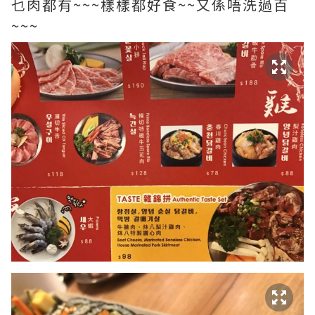
乜肉都有~~~樣樣都好食~~又係唔洗過百
~~~