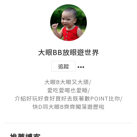
大眼BB放眼遊世界
追蹤
大眼B大眼又大頭/ 

愛吃愛喝也愛睡/

介紹好玩好食好買好去既著數POINT比你/

快D同大眼B齊齊闖蕩遊歷啦