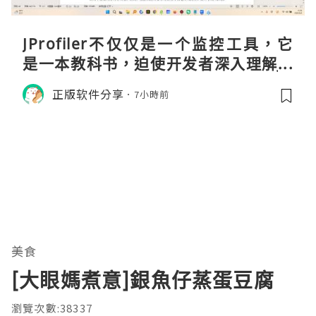
JProfiler不仅仅是一个监控工具，它
是一本教科书，迫使开发者深入理解JV
M的内存模型、垃圾回收机制和并发原
正版软件分享
7小時前
理。通过直观的可视化数据，它将抽象
的性能问题具象化为代码行号。对于一
名追求卓越的Java
美食
[大眼媽煮意]銀魚仔蒸蛋豆腐
瀏覽次數:38337