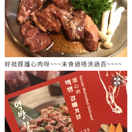
好抵既護心肉呀~~~未食過唔洗過百~~~~