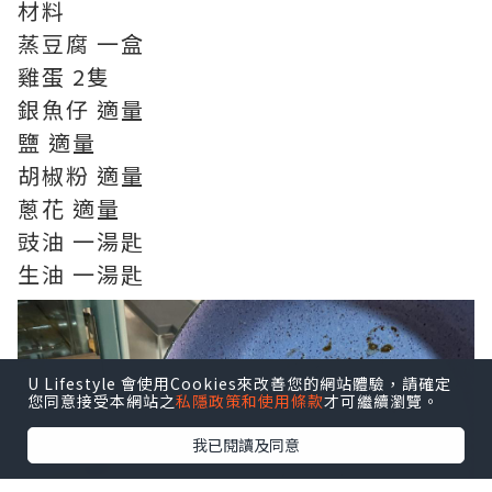
材料
蒸豆腐 一盒
雞蛋 2隻
銀魚仔 適量
鹽 適量
胡椒粉 適量
蔥花 適量
豉油 一湯匙
生油 一湯匙
U Lifestyle 會使用Cookies來改善您的網站體驗，請確定
您同意接受本網站之
私隱政策和使用條款
才可繼續瀏覽。
我已閱讀及同意