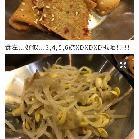
食左...好似...3,4,5,6碟XDXDXD抵晒!!!!!