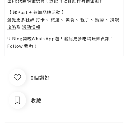
出Post賺現金獎賞 l
登記《社群創作有價企劃》
【 睇Post + 參加品牌活動 】
瀏覽更多社群
打卡
丶
旅遊
丶
美食
丶
親子
丶
寵物
丶
扮靚
攻略
及
活動情報
U Blog開咗WhatsApp啦！發掘更多吃喝玩樂資訊！
Follow 我哋
！
0個讚好
收藏