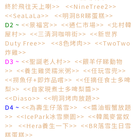
終於飛往天上喇>>
<<NineTree2>>
<<SeaLaLa>>
<<明洞BR睇蛋糕>>
D2 ~
<<景福宮>>
<<通仁市場>>
<北村韓
屋村>>
<<三清洞咖啡街>>
<<新世界
Duty Free>>
<<8色烤肉>>
<<TwoTwo
炸雞>>
D3 ~
<<聖誕老人村>>
<<餵羊仔睇動物
>>
<<養生雞煲糯米粥>>
<<任玩雪兜>>
<<撈魚仔+即炸品嚐>>
<<任摘任食士多啤
梨>>
<<自家現煮士多啤梨醬>>
<<Diaso>>
<<明洞烤肉放題>>
D4 ~
<<為壽生仔落雪>>
<<醬油蝦蟹放題
>>
<<IcePark冰雪樂園>>
<<韓風麥當奴
>>
<<Hera養生一下>>
<<BR落雪生日雪
糕蛋糕>>