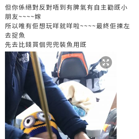
但你係絕對反對唔到有脾氣有自主勸既小
朋友~~~~嫁
所以唯有佢想玩咩就咩啦~~~~最終佢揀左
去捉魚
先去比錢買個兜兜裝魚用既