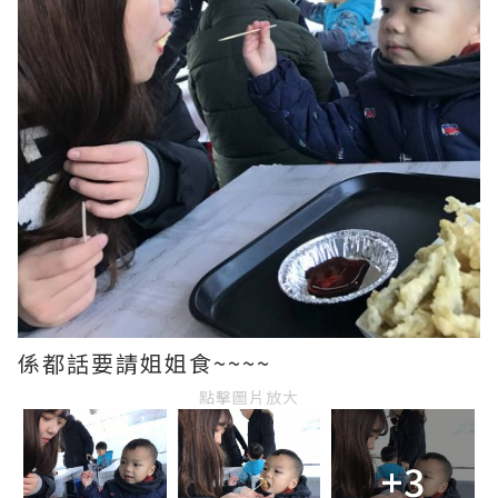
係都話要請姐姐食~~~~
點擊圖片放大
+3