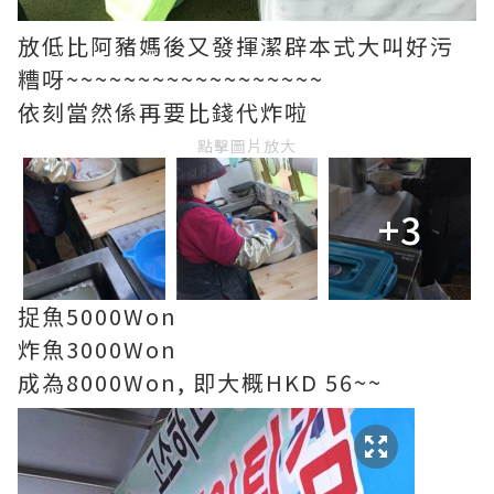
放低比阿豬媽後又發揮潔辟本式大叫好污
糟呀~~~~~~~~~~~~~~~~~~
依刻當然係再要比錢代炸啦
點擊圖片放大
+3
捉魚5000Won
炸魚3000Won
成為8000Won, 即大概HKD 56~~