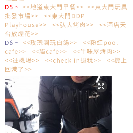
D5 ~
<<地道東大門早餐>>
<<東大門玩具
批發市場>>
<<東大門DDP
Playhouse>>
<<弘大烤肉>>
<<酒店天
台放煙花>>
D6 ~
<<玫瑰園玩白鴿>>
<<粉紅pool
cafe>>
<<貓cafe>>
<<牛味屋烤肉>>
<<往機場>>
<<check in退稅>>
<<機上
回港了>>