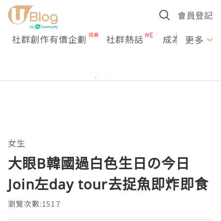
會員登記
社群創作有價企劃
社群熱話
成為U Creato
更多
女生
大眼B韓國過白色生日の今日
Join左day tour去捉魚即炸即食
瀏覽次數:1517