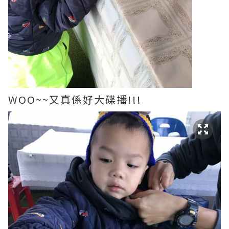
WOO~~又真係好大碟播!!!