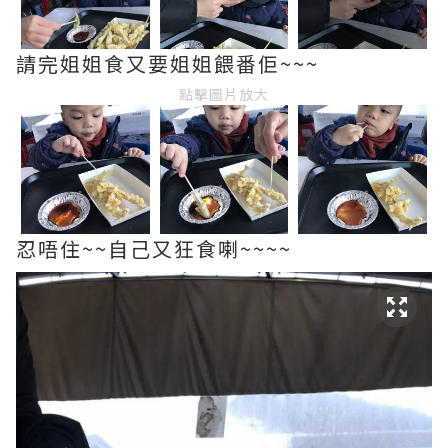
請完姐姐食又要姐姐餵番佢~~~
點擊圖片放大
忍唔住~~自己又狂食喇~~~~