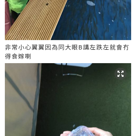
非常小心翼翼因為同大眼B講左跌左就會冇
得食嫁喇