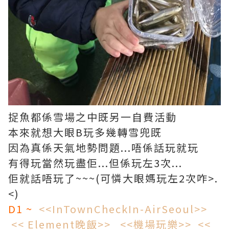
捉魚都係雪場之中既另一自費活動
本來就想大眼B玩多幾轉雪兜既
因為真係天氣地勢問題...唔係話玩就玩
有得玩當然玩盡佢...但係玩左3次...
佢就話唔玩了~~~(可憐大眼媽玩左2次咋>.
<)
D1 ~
<<InTownCheckIn-AirSeoul>>
<< Element晚飯>>
<<機場玩樂>>
<<