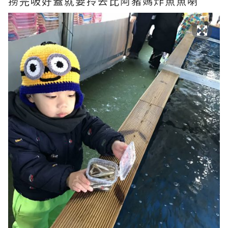
撈完吸好蓋就要拎去比阿豬媽炸魚魚喇