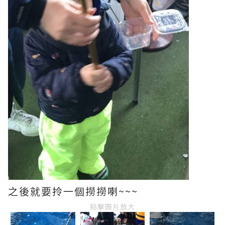
之後就要拎一個撈撈喇~~~
點擊圖片放大