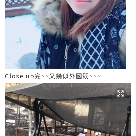
Close up完~~又幾似外國既~~~