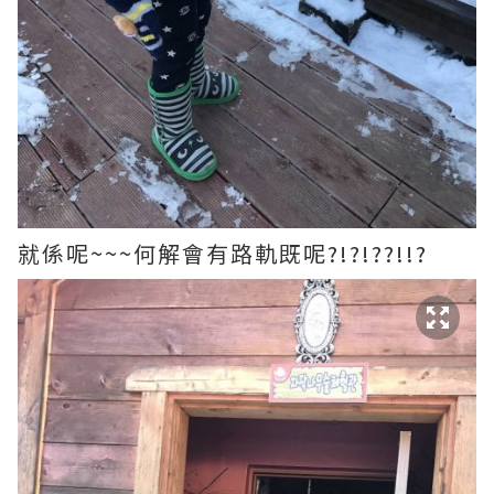
就係呢~~~何解會有路軌既呢?!?!??!!?