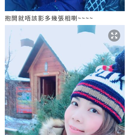
抱開就唔該影多幾張相喇~~~~