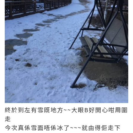
終於到左有雪既地方~~大眼B好開心咁周圍
走
今次真係雪面唔係冰了~~~就由得佢走下