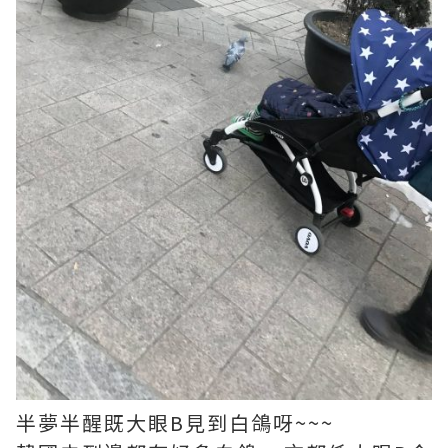
半夢半醒既大眼B見到白鴿呀~~~