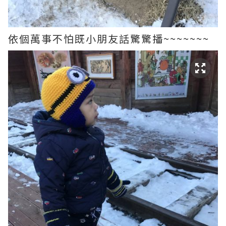
依個萬事不怕既小朋友話驚驚播~~~~~~~