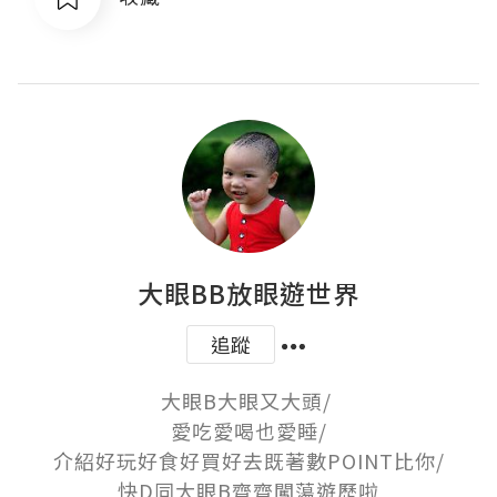
大眼BB放眼遊世界
追蹤
大眼B大眼又大頭/ 

愛吃愛喝也愛睡/

介紹好玩好食好買好去既著數POINT比你/

快D同大眼B齊齊闖蕩遊歷啦