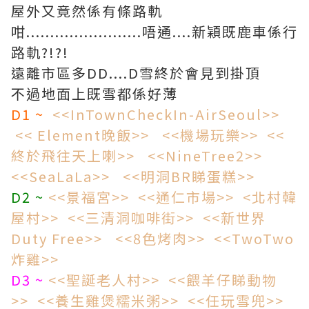
屋外又竟然係有條路軌
咁........................唔通....新穎既鹿車係行
路軌?!?!
遠離市區多DD....D雪終於會見到掛頂
不過地面上既雪都係好薄
D1 ~
<<InTownCheckIn-AirSeoul>>
<< Element晚飯>>
<<機場玩樂>>
<<
終於飛往天上喇>>
<<NineTree2>>
<<SeaLaLa>>
<<明洞BR睇蛋糕>>
D2 ~
<<景福宮>>
<<通仁市場>>
<北村韓
屋村>>
<<三清洞咖啡街>>
<<新世界
Duty Free>>
<<8色烤肉>>
<<TwoTwo
炸雞>>
D3 ~
<<聖誕老人村>>
<<餵羊仔睇動物
>>
<<養生雞煲糯米粥>>
<<任玩雪兜>>