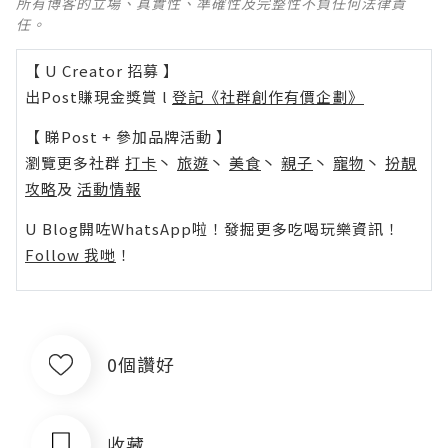
所有博客的立場、真實性、準確性及完整性不負任何法律責
任。
【 U Creator 招募 】
出Post賺現金獎賞 l
登記《社群創作有價企劃》
【 睇Post + 參加品牌活動 】
瀏覽更多社群
打卡
丶
旅遊
丶
美食
丶
親子
丶
寵物
丶
扮靚
攻略
及
活動情報
U Blog開咗WhatsApp啦！發掘更多吃喝玩樂資訊！
Follow 我哋
！
0個讚好
收藏