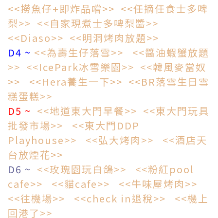
<<撈魚仔+即炸品嚐>>
<<任摘任食士多啤
梨>>
<<自家現煮士多啤梨醬>>
<<Diaso>>
<<明洞烤肉放題>>
D4 ~
<<為壽生仔落雪>>
<<醬油蝦蟹放題
>>
<<IcePark冰雪樂園>>
<<韓風麥當奴
>>
<<Hera養生一下>>
<<BR落雪生日雪
糕蛋糕>>
D5 ~
<<地道東大門早餐>>
<<東大門玩具
批發市場>>
<<東大門DDP
Playhouse>>
<<弘大烤肉>>
<<酒店天
台放煙花>>
D6 ~
<<玫瑰園玩白鴿>>
<<粉紅pool
cafe>>
<<貓cafe>>
<<牛味屋烤肉>>
<<往機場>>
<<check in退稅>>
<<機上
回港了>>