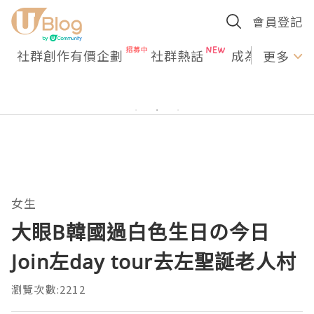
會員登記
社群創作有價企劃
社群熱話
成為U Creato
更多
女生
大眼B韓國過白色生日の今日
Join左day tour去左聖誕老人村
瀏覽次數:2212