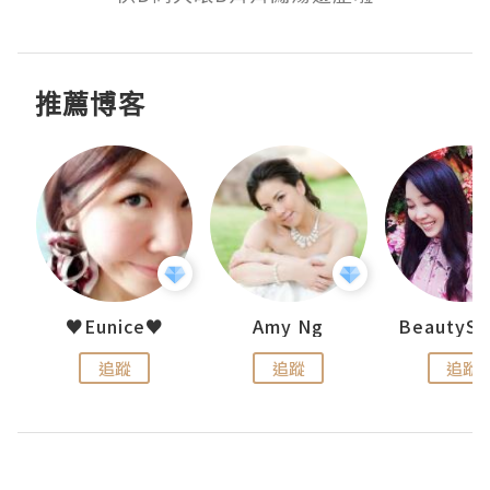
推薦博客
h 夏沫
♥Eunice♥
Amy Ng
追蹤
追蹤
追蹤