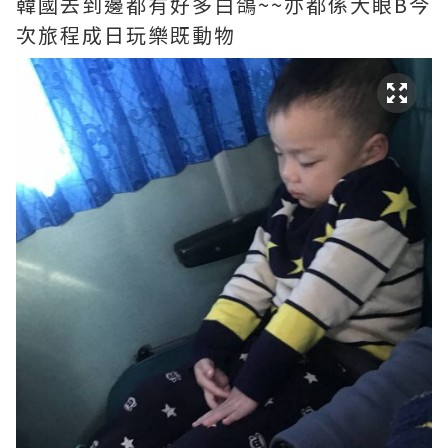
韓國去到邊都有好多白鴿~~亦都係大眼B今
次旅程成日玩樂既動物