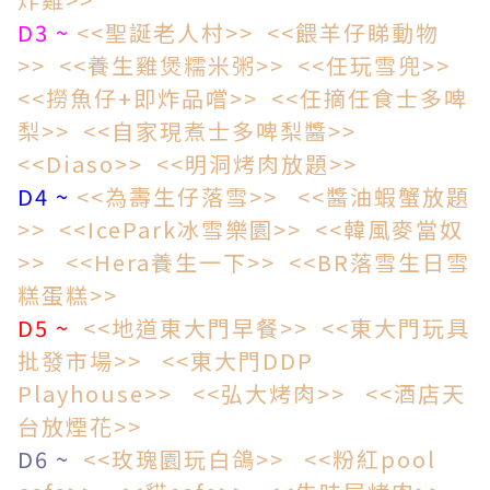
D3 ~
<<聖誕老人村>>
<<餵羊仔睇動物
>>
<<養生雞煲糯米粥>>
<<任玩雪兜>>
<<撈魚仔+即炸品嚐>>
<<任摘任食士多啤
梨>>
<<自家現煮士多啤梨醬>>
<<Diaso>>
<<明洞烤肉放題>>
D4 ~
<<為壽生仔落雪>>
<<醬油蝦蟹放題
>>
<<IcePark冰雪樂園>>
<<韓風麥當奴
>>
<<Hera養生一下>>
<<BR落雪生日雪
糕蛋糕>>
D5 ~
<<地道東大門早餐>>
<<東大門玩具
批發市場>>
<<東大門DDP
Playhouse>>
<<弘大烤肉>>
<<酒店天
台放煙花>>
D6 ~
<<玫瑰園玩白鴿>>
<<粉紅pool