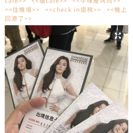
cafe>>
<<貓cafe>>
<<牛味屋烤肉>>
<<往機場>>
<<check in退稅>>
<<機上
回港了>>