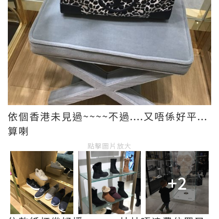
依個香港未見過~~~~不過....又唔係好平...
算喇
點擊圖片放大
+2