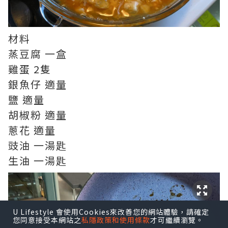
材料
蒸豆腐 一盒
雞蛋 2隻
銀魚仔 適量
鹽 適量
胡椒粉 適量
蔥花 適量
豉油 一湯匙
生油 一湯匙
U Lifestyle 會使用Cookies來改善您的網站體驗，請確定
您同意接受本網站之
私隱政策和使用條款
才可繼續瀏覽。