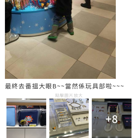
最終去番搵大眼B~~當然係玩具部啦~~~
點擊圖片放大
+8