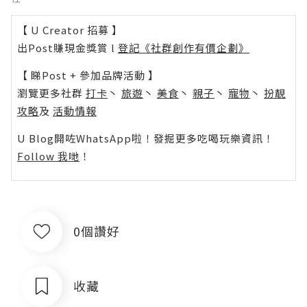
【 U Creator 招募 】
出Post賺現金獎賞 l
登記《社群創作有價企劃》
【 睇Post + 參加品牌活動 】
瀏覽更多社群
打卡
丶
旅遊
丶
美食
丶
親子
丶
寵物
丶
扮靚
攻略
及
活動情報
U Blog開咗WhatsApp啦！發掘更多吃喝玩樂資訊！
Follow 我哋
！
0個讚好
收藏