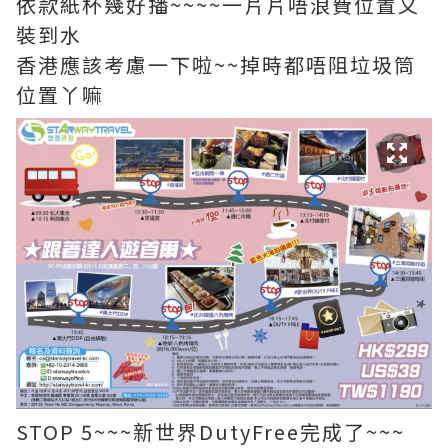
依款紙杯幾好播~~~~一片片唔浪費位置又
裝到水
香港應該考慮一下啦~~掉時都唔阻垃圾筒
位置丫嘛
STOP 5~~~新世界DutyFree完成了~~~