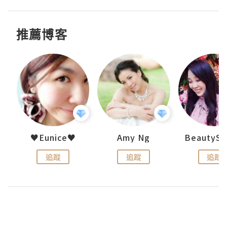
推薦博客
h 夏沫
♥Eunice♥
Amy Ng
追蹤
追蹤
追蹤