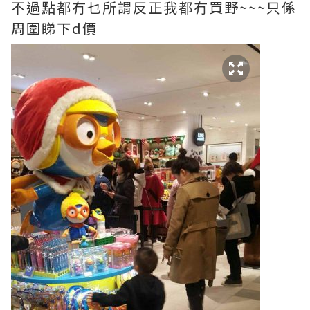
不過點都冇乜所謂反正我都冇買野~~~只係
周圍睇下d價