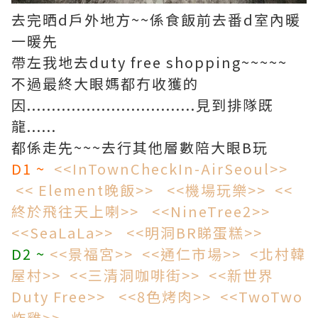
去完晒d戶外地方~~係食飯前去番d室內暖
一暖先
帶左我地去duty free shopping~~~~~
不過最終大眼媽都冇收獲的
因..................................見到排隊既
龍......
都係走先~~~去行其他層數陪大眼B玩
D1 ~
<<InTownCheckIn-AirSeoul>>
<< Element晚飯>>
<<機場玩樂>>
<<
終於飛往天上喇>>
<<NineTree2>>
<<SeaLaLa>>
<<明洞BR睇蛋糕>>
D2 ~
<<景福宮>>
<<通仁市場>>
<北村韓
屋村>>
<<三清洞咖啡街>>
<<新世界
Duty Free>>
<<8色烤肉>>
<<TwoTwo
炸雞>>