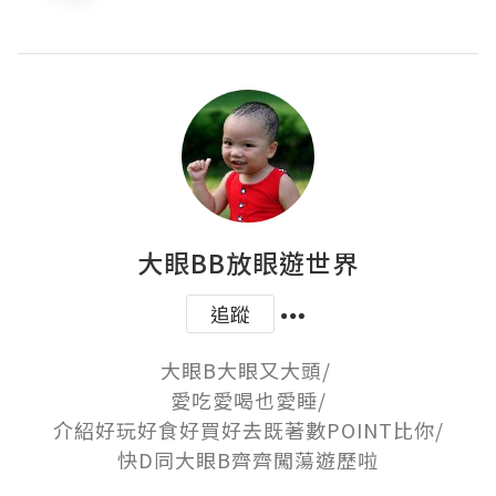
大眼BB放眼遊世界
追蹤
大眼B大眼又大頭/ 

愛吃愛喝也愛睡/

介紹好玩好食好買好去既著數POINT比你/

快D同大眼B齊齊闖蕩遊歷啦