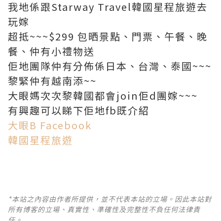
我地係跟Starway Travel韓國星程旅遊去
玩嫁
超抵~~~$299 包晒景點、門票、午餐、晚
餐、仲有小禮物送
佢地團隊仲有分佈係日本、台灣、泰國~~~
黎緊仲有越南添~~
大眼媽次次黎韓國都會join佢d團嫁~~~
有興趣可以睇下佢地fb既介紹
大眼B Facebook
韓國星程旅遊
*本站之內容由作者所提供，並不代表本站的立場。因此本站對
所有博客的立場、真實性、準確性及完整性不負任何法律責
任。