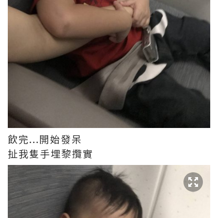
飲完...開始發呆
扯我隻手埋黎攬實