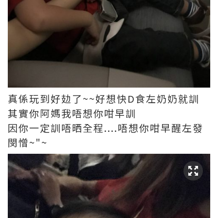
真係玩到好攰了~~好想快D食左奶奶就訓
其實你阿媽我唔想你咁早訓
因你一定訓唔晒全程....唔想你咁早醒左發
閔憎~"~