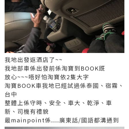
我地出發返酒店了~~
我地部車係出發前係淘寶到BOOK既
放心~~~唔好怕淘寶依2隻大字
淘寶BOOK車我地已經試過係泰國、宿霧、
台中
整體上係守時、安全、車大、乾淨、車
新、司機有禮貌
最mainpoint係....廣東話/國語都溝通到