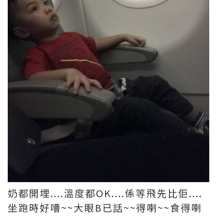
奶都開埋....溫度都OK....係等飛先比佢....
坐跑時好嘈~~大眼B已話~~得喇~~食得喇