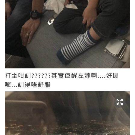
打坐咁訓??????其實佢醒左嫁喇....好閔
囉...訓得唔舒服