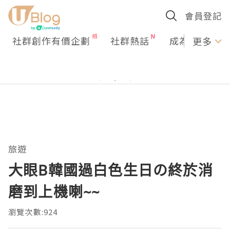
會員登記
社群創作有價企劃
社群熱話
成為U Creato
更多
旅遊
大眼B韓國過白色生日の終於消
磨到上機喇~~
瀏覽次數:924