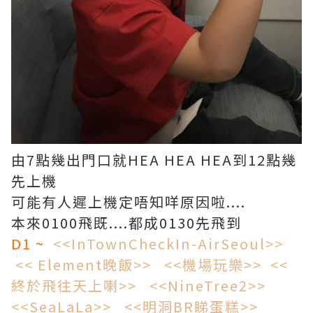
由7點幾出門口就HEA HEA HEA到12點幾
先上機
可能有人遲上機定唔知咩原因啦....
本來0100飛既....都成0130先飛到
D1 ~
<<InTownCheckIn-AirSeoul>>
<< Element晚飯>>
<<機場玩樂>>
<<
終於飛往天上喇>>
<<NineTree2>>
<<SeaLaLa>>
<<明洞BR睇蛋糕>>