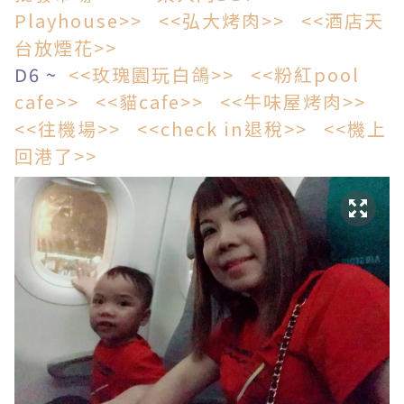
Playhouse>>
<<弘大烤肉>>
<<酒店天
台放煙花>>
D6 ~
<<玫瑰園玩白鴿>>
<<粉紅pool
cafe>>
<<貓cafe>>
<<牛味屋烤肉>>
<<往機場>>
<<check in退稅>>
<<機上
回港了>>