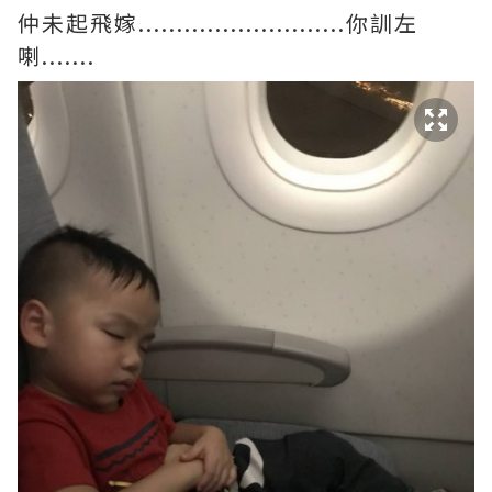
仲未起飛嫁...........................你訓左
喇.......