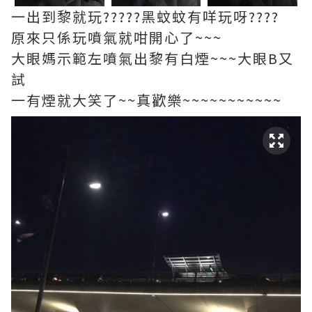
一出到黎就玩?????黑蚊蚊有咩玩呀????
原來只係玩噴氣就咁開心了~~~
大眼媽示範左噴氣出黎有白煙~~~大眼B又
試
一有煙就大笑了~~真歡樂~~~~~~~~~~~