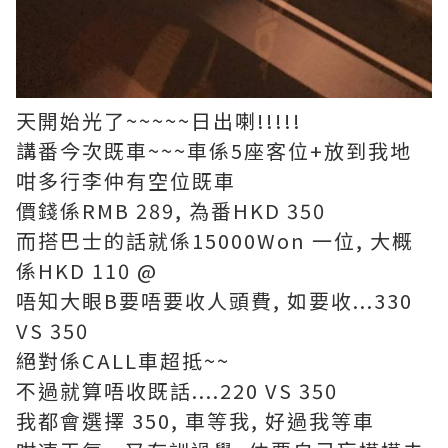
天開始光了~~~~~日出喇!!!!!
講番今次既車~~~車係5座客位+放到我地
咁多行李仲有空位既車
價錢係RMB 289, 為番HKD 350
而搭巴士的話就係15000Won 一位, 大概
係HKD 110 @
唔知大眼B要唔要收人頭費, 如要收...330
VS 350
絕對係CALL車超抵~~
不過就算唔收既話....220 VS 350
我都會選擇 350, 車等我, 好過我等車