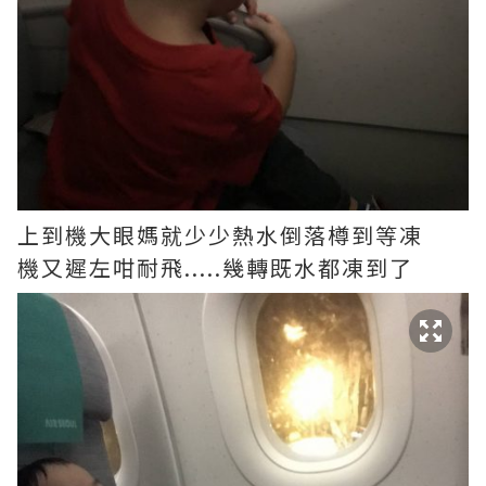
上到機大眼媽就少少熱水倒落樽到等凍
機又遲左咁耐飛.....幾轉既水都凍到了