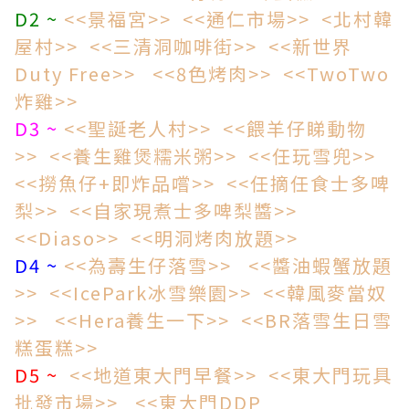
D2 ~
<<景福宮>>
<<通仁市場>>
<北村韓
屋村>>
<<三清洞咖啡街>>
<<新世界
Duty Free>>
<<8色烤肉>>
<<TwoTwo
炸雞>>
D3 ~
<<聖誕老人村>>
<<餵羊仔睇動物
>>
<<養生雞煲糯米粥>>
<<任玩雪兜>>
<<撈魚仔+即炸品嚐>>
<<任摘任食士多啤
梨>>
<<自家現煮士多啤梨醬>>
<<Diaso>>
<<明洞烤肉放題>>
D4 ~
<<為壽生仔落雪>>
<<醬油蝦蟹放題
>>
<<IcePark冰雪樂園>>
<<韓風麥當奴
>>
<<Hera養生一下>>
<<BR落雪生日雪
糕蛋糕>>
D5 ~
<<地道東大門早餐>>
<<東大門玩具
批發市場>>
<<東大門DDP