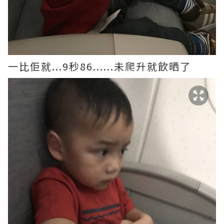
一比佢就...9秒86......未爬升就飲晒了