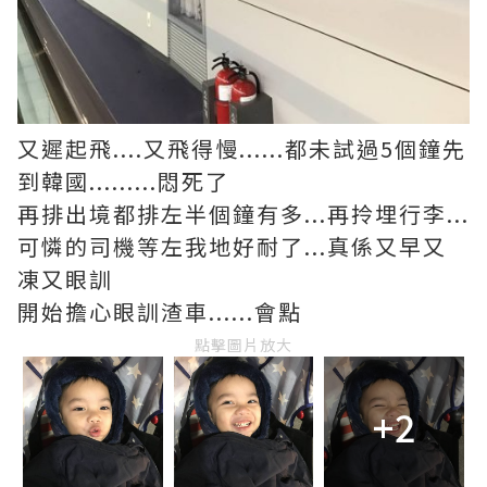
又遲起飛....又飛得慢......都未試過5個鐘先
到韓國.........悶死了
再排出境都排左半個鐘有多...再拎埋行李...
可憐的司機等左我地好耐了...真係又早又
凍又眼訓
開始擔心眼訓渣車......會點
點擊圖片放大
+2