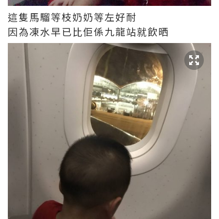
這隻馬騮等枝奶奶等左好耐
因為凍水早已比佢係九龍站就飲晒