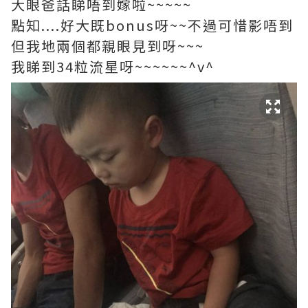
大眼爸話睇唔到嫁啦~~~~~
點知....好大既bonus呀~~不過可惜影唔到
但我地兩個都親眼見到呀~~~
我睇到34粒流星呀~~~~~~^v^