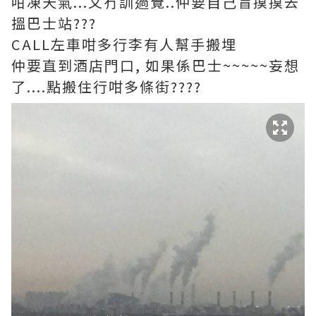
咁凍天氣...又冇訓過覺..仲要自己盲摸摸去
搵巴士站???
CALL左車咁多行李有人幫手搬埋
仲要直到酒店門口, 如果係巴士~~~~~妄想
了....點搬住行咁多條街????