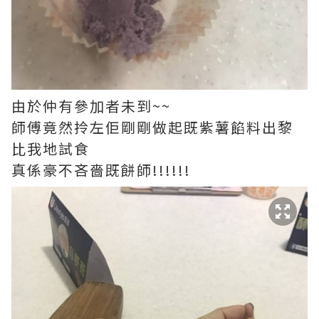
由於仲有參加者未到~~
師傅竟然拎左佢剛剛做起既紫薯餡料出黎
比我地試食
真係豪不吝嗇既餅師!!!!!!