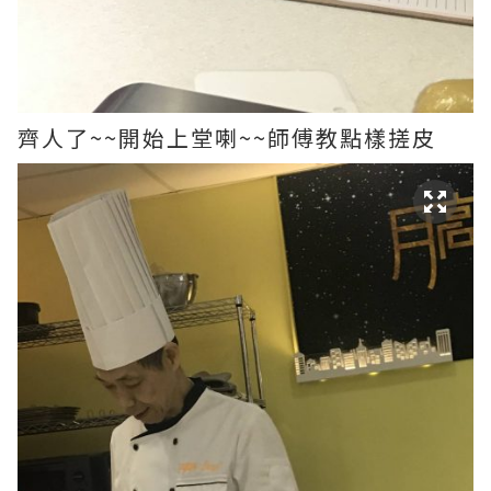
齊人了~~開始上堂喇~~師傅教點樣搓皮