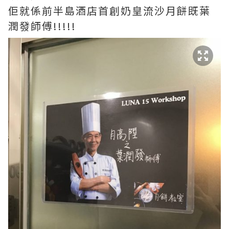
佢就係前半島酒店首創奶皇流沙月餅既葉
潤發師傅!!!!!