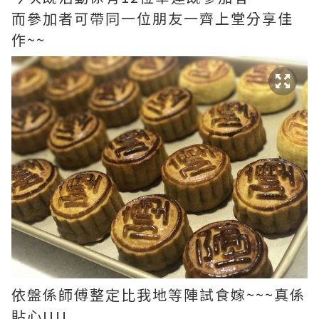
而參加者可帶同一位朋友一齊上堂分享佳
作~~
依盤係師傅整定比我地等陣試食嫁~~~真係
貼心!!!!