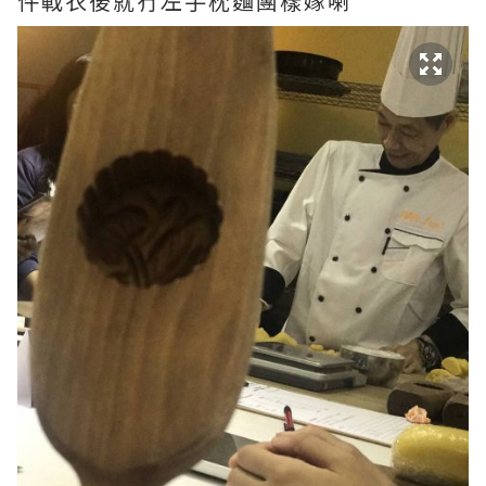
件戰衣後就冇左手枕麵團樣嫁喇