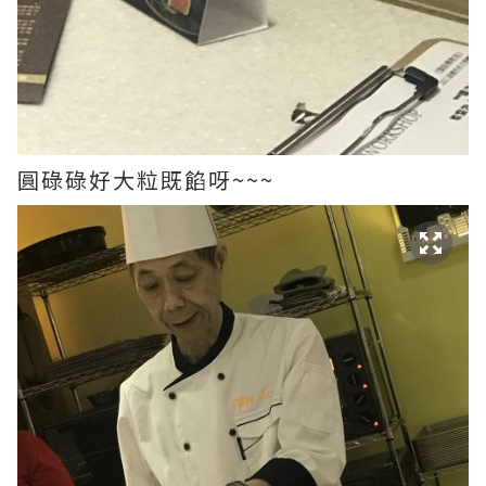
圓碌碌好大粒既餡呀~~~