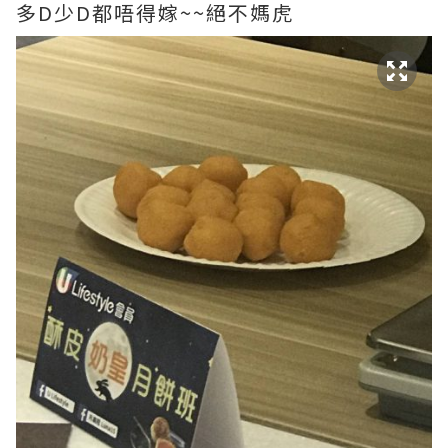
多D少D都唔得嫁~~絕不媽虎