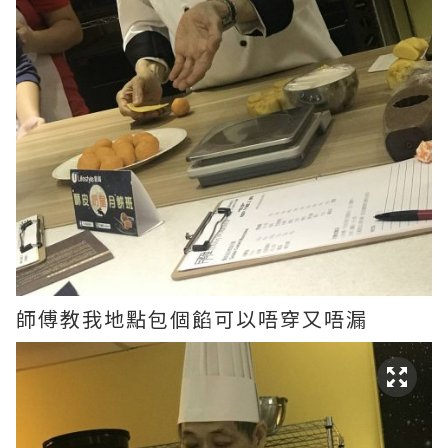
師傅教我地點包個餡可以唔穿又唔漏