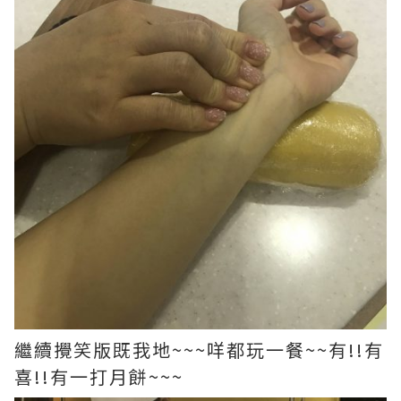
繼續攪笑版既我地~~~咩都玩一餐~~有!!有
喜!!有一打月餅~~~