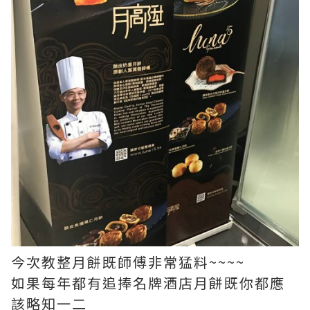
今次教整月餅既師傅非常猛料~~~~
如果每年都有追捧名牌酒店月餅既你都應
該略知一二