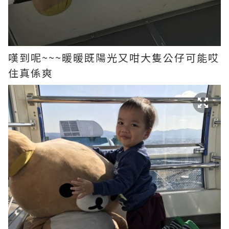
嘆到呢~~~暖暖既陽光又咁大隻公仔可能哎
住真係爽