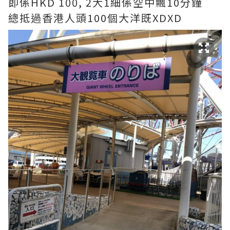
即係HKD 100, 2大1細係空中飄10分鐘
總抵過香港人頭100個大洋既XDXD