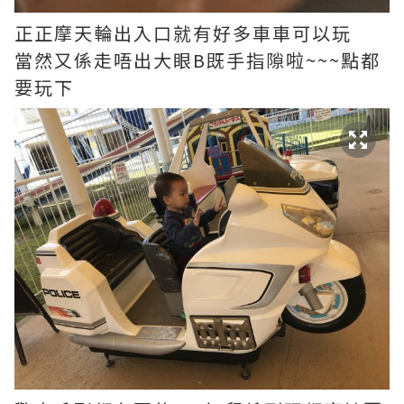
正正摩天輪出入口就有好多車車可以玩
當然又係走唔出大眼B既手指隙啦~~~點都
要玩下