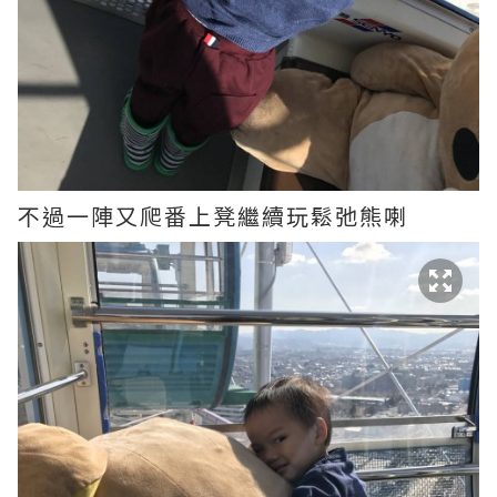
不過一陣又爬番上凳繼續玩鬆弛熊喇