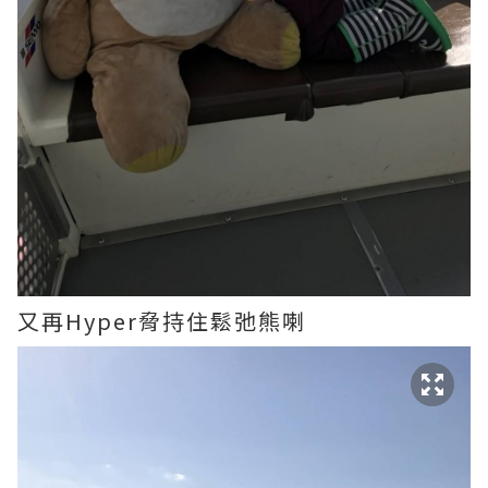
又再Hyper脅持住鬆弛熊喇