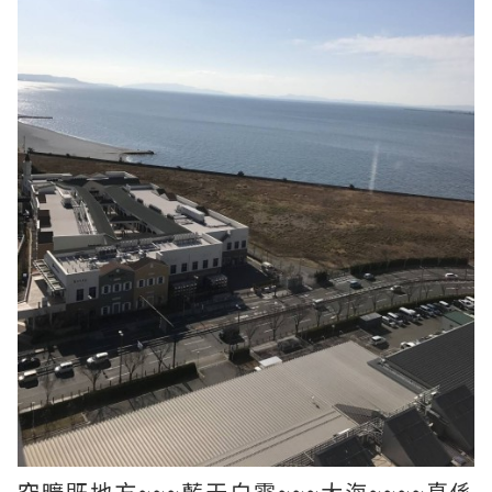
空曠既地方~~~藍天白雲~~~大海~~~~真係