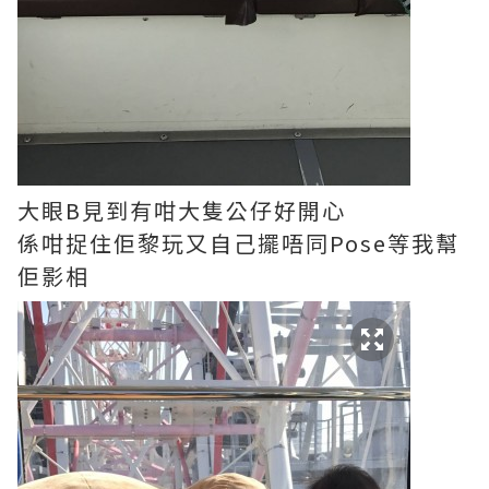
大眼B見到有咁大隻公仔好開心
係咁捉住佢黎玩又自己擺唔同Pose等我幫
佢影相